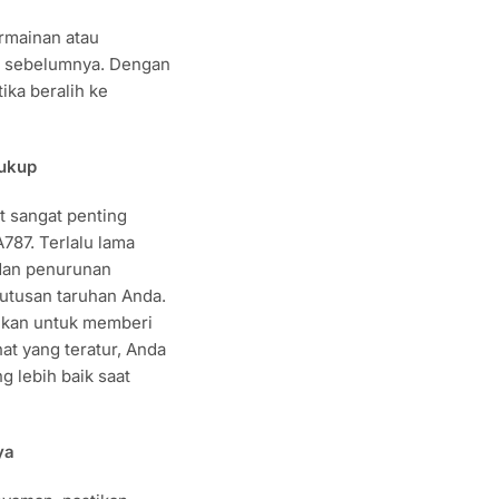
rmainan atau
 sebelumnya. Dengan
ika beralih ke
Cukup
t sangat penting
87. Terlalu lama
dan penurunan
putusan taruhan Anda.
tikan untuk memberi
hat yang teratur, Anda
 lebih baik saat
ya