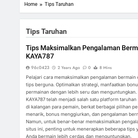
Home
Tips Taruhan
Tips Taruhan
Tips Maksimalkan Pengalaman Berma
KAYA787
96c0423
2 Years Ago
0
8 Mins
Pelajari cara memaksimalkan pengalaman bermain
tips berguna. Optimalkan strategi, manfaatkan bonu
permainan dengan lebih seru dan menguntungkan.
KAYA787 telah menjadi salah satu platform taruhan
di kalangan para pemain, berkat berbagai pilihan p
menarik, bonus menggiurkan, dan pengalaman berm
Namun, untuk benar-benar memaksimalkan pengal
situs ini, penting untuk menerapkan beberapa tips
Anda bermain lebih cerdas dan menguntungkan.