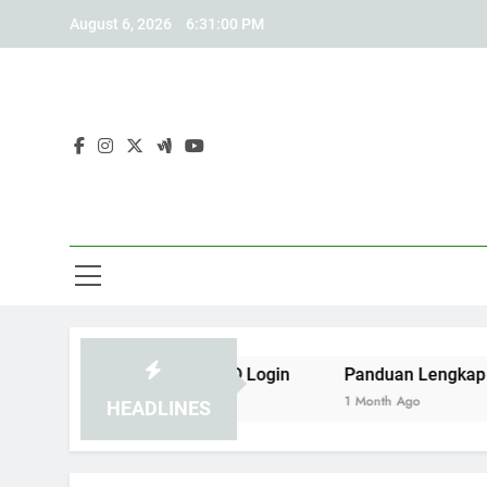
Skip
August 6, 2026
6:31:01 PM
to
content
Hor
Temukan In
smi Seputar TIARA4D Login
Panduan Lengkap Memahami 
1 Month Ago
HEADLINES