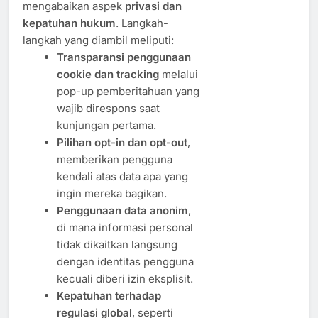
mengabaikan aspek
privasi dan
kepatuhan hukum
. Langkah-
langkah yang diambil meliputi:
Transparansi penggunaan
cookie dan tracking
melalui
pop-up pemberitahuan yang
wajib direspons saat
kunjungan pertama.
Pilihan opt-in dan opt-out
,
memberikan pengguna
kendali atas data apa yang
ingin mereka bagikan.
Penggunaan data anonim
,
di mana informasi personal
tidak dikaitkan langsung
dengan identitas pengguna
kecuali diberi izin eksplisit.
Kepatuhan terhadap
regulasi global
, seperti