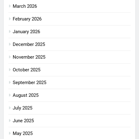
March 2026
February 2026
January 2026
December 2025
November 2025
October 2025
September 2025
August 2025
July 2025
June 2025
May 2025