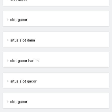
slot gacor
situs slot dana
slot gacor hari ini
situs slot gacor
slot gacor