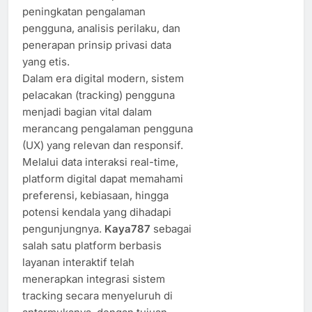
peningkatan pengalaman
pengguna, analisis perilaku, dan
penerapan prinsip privasi data
yang etis.
Dalam era digital modern, sistem
pelacakan (tracking) pengguna
menjadi bagian vital dalam
merancang pengalaman pengguna
(UX) yang relevan dan responsif.
Melalui data interaksi real-time,
platform digital dapat memahami
preferensi, kebiasaan, hingga
potensi kendala yang dihadapi
pengunjungnya.
Kaya787
sebagai
salah satu platform berbasis
layanan interaktif telah
menerapkan integrasi sistem
tracking secara menyeluruh di