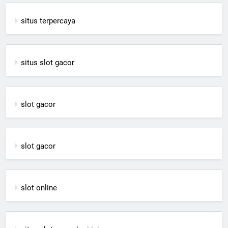
situs terpercaya
situs slot gacor
slot gacor
slot gacor
slot online