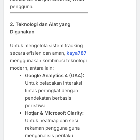
pengguna.
2.
Teknologi dan Alat yang
Digunakan
Untuk mengelola sistem tracking
secara efisien dan aman,
kaya787
menggunakan kombinasi teknologi
modern, antara lain:
Google Analytics 4 (GA4):
Untuk pelacakan interaksi
lintas perangkat dengan
pendekatan berbasis
peristiwa.
Hotjar & Microsoft Clarity:
Untuk heatmap dan sesi
rekaman pengguna guna
menganalisis perilaku