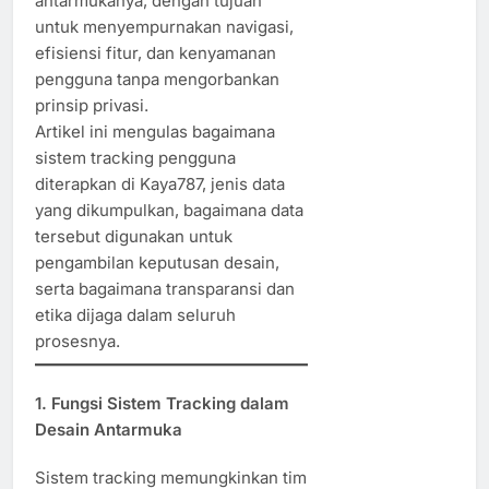
antarmukanya, dengan tujuan
untuk menyempurnakan navigasi,
efisiensi fitur, dan kenyamanan
pengguna tanpa mengorbankan
prinsip privasi.
Artikel ini mengulas bagaimana
sistem tracking pengguna
diterapkan di Kaya787, jenis data
yang dikumpulkan, bagaimana data
tersebut digunakan untuk
pengambilan keputusan desain,
serta bagaimana transparansi dan
etika dijaga dalam seluruh
prosesnya.
1.
Fungsi Sistem Tracking dalam
Desain Antarmuka
Sistem tracking memungkinkan tim