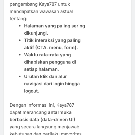
pengembang Kaya787 untuk
mendapatkan wawasan aktual
tentang:
Halaman yang paling sering
dikunjungi.
Titik interaksi yang paling
aktif (CTA, menu, form).
Waktu rata-rata yang
dihabiskan pengguna di
setiap halaman.
Urutan klik dan alur
navigasi dari login hingga
logout.
Dengan informasi ini, Kaya787
dapat merancang
antarmuka
berbasis data (data-driven UI)
yang secara langsung menjawab
kebutuhan dan perilaku mayoritas