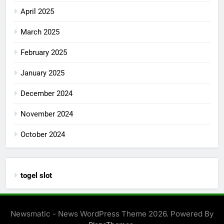
April 2025
March 2025
February 2025
January 2025
December 2024
November 2024
October 2024
togel slot
Newsmatic - News WordPress Theme 2026. Powered By