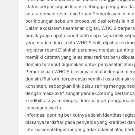
status perpanjangan lisensi sehingga pengguna d
antara domain resmi dan tiruan.Pemeriksaan ini me
perlindungan sebelum proses validasi teknis lain d
Dalam ekosistem keamanan digital, WHOIS berpera
publik yang dapat diaudit oleh siapa saja.Tidak sep
yang mudah ditiru, data WHOIS sulit dipalsukan kar
registrar resmi.Disinilah perannya menjadi penting:
memiliki catatan yang jelas atau terlihat baru dibua
domain tersebut digunakan untuk penyesatan atau 
Pemeriksaan WHOIS biasanya dimulai dengan mene
domain.Platform terpercaya memiliki usia domain y
konsisten, sedangkan link palsu sering menggunak
dengan masa aktif sangat pendek.Seiring bertamba
kredibilitasnya meningkat karena jejak penggunaann
sepanjang waktu
Informasi penting berikutnya adalah identitas regis
biasanya terdaftar pada penyedia yang kredibel dan 
internasional.Registrar yang tidak dikenal atau berl