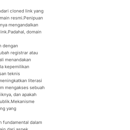
ri cloned link yang
omain resmi.Penipuan
hanya mengandalkan
link.Padahal, domain
an dengan
bah registrar atau
ali menandakan
ola kepemilikan
san teknis
ningkatkan literasi
lum mengakses sebuah
iknya, dan apakah
publik.Mekanisme
ing yang
h fundamental dalam
in dari aspek