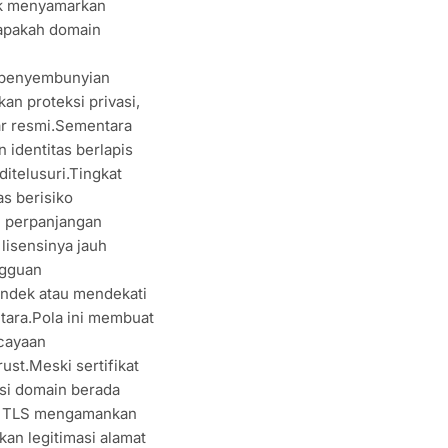
tuk menyamarkan
apakah domain
g penyembunyian
n proteksi privasi,
ar resmi.Sementara
 identitas berlapis
ditelusuri.Tingkat
as berisiko
si perpanjangan
isensinya jauh
ngguan
pendek atau mendekati
ara.Pola ini membuat
rcayaan
st.Meski sertifikat
si domain berada
i: TLS mengamankan
an legitimasi alamat