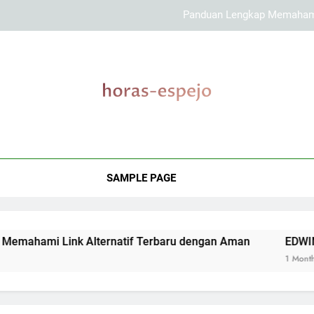
Panduan Lengkap Memahami 
EDWINSLOT Login Alternatif dan Cara
Solusi Login Edwinslot Gagal di Perangkat Haria
Cara Menghindari Li
as Espejo
Panduan Lengkap Memahami 
spirasi Numerologi Dan Spiritual Di Horas Espejo.
EDWINSLOT Login Alternatif dan Cara
SAMPLE PAGE
Solusi Login Edwinslot Gagal di Perangkat Haria
Link Alternatif Terbaru dengan Aman
EDWINSLOT Login
1 Month Ago