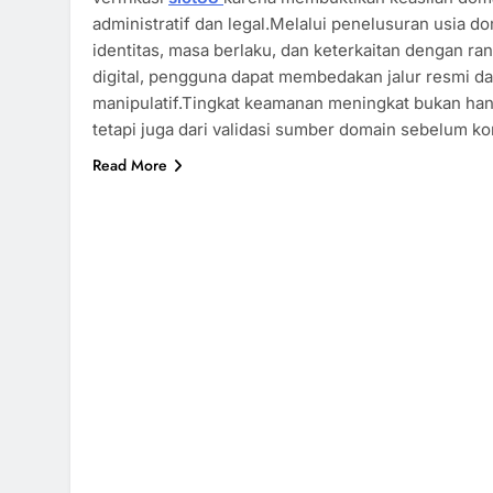
administratif dan legal.Melalui penelusuran usia dom
identitas, masa berlaku, dan keterkaitan dengan ra
digital, pengguna dapat membedakan jalur resmi dar
manipulatif.Tingkat keamanan meningkat bukan hany
tetapi juga dari validasi sumber domain sebelum ko
Read More