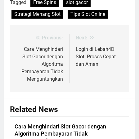
Tagged:
Free Spins
slot gacor
Strategi Menang Slot
Tips Slot Online
Previous:
Next:
Post
navigation
Cara Menghindari
Login di Lebah4D
Slot Gacor dengan
Slot: Proses Cepat
Algoritma
dan Aman
Pembayaran Tidak
Menguntungkan
Related News
Cara Menghindari Slot Gacor dengan
Algoritma Pembayaran Tidak