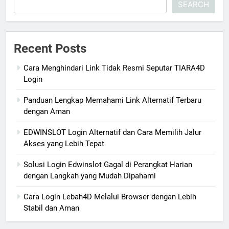
SEARCH
Recent Posts
Cara Menghindari Link Tidak Resmi Seputar TIARA4D
Login
Panduan Lengkap Memahami Link Alternatif Terbaru
dengan Aman
EDWINSLOT Login Alternatif dan Cara Memilih Jalur
Akses yang Lebih Tepat
Solusi Login Edwinslot Gagal di Perangkat Harian
dengan Langkah yang Mudah Dipahami
Cara Login Lebah4D Melalui Browser dengan Lebih
Stabil dan Aman