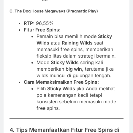
C. The Dog House Megaways (Pragmatic Play)
RTP:
96,55%
Fitur Free Spins:
Pemain bisa memilih mode
Sticky
Wilds
atau
Raining Wilds
saat
memasuki free spins, memberikan
fleksibilitas dalam strategi bermain.
Mode
Sticky Wilds
sering kali
memberikan
big win
, terutama jika
wilds muncul di gulungan tengah.
Cara Memaksimalkan Free Spins:
Pilih
Sticky Wilds
jika Anda melihat
pola kemenangan kecil tetapi
konsisten sebelum memasuki mode
free spins.
4. Tips Memanfaatkan Fitur Free Spins di