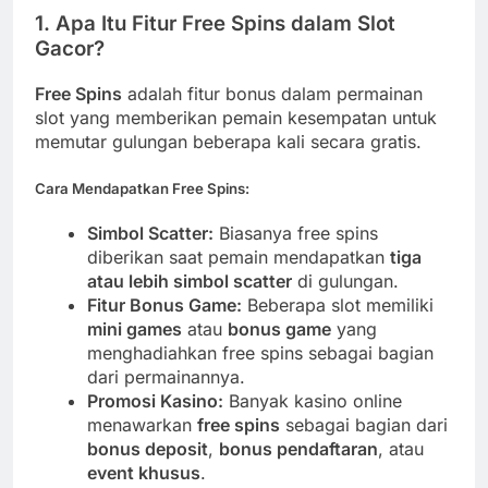
1. Apa Itu Fitur Free Spins dalam Slot
Gacor?
Free Spins
adalah fitur bonus dalam permainan
slot yang memberikan pemain kesempatan untuk
memutar gulungan beberapa kali secara gratis.
Cara Mendapatkan Free Spins:
Simbol Scatter:
Biasanya free spins
diberikan saat pemain mendapatkan
tiga
atau lebih simbol scatter
di gulungan.
Fitur Bonus Game:
Beberapa slot memiliki
mini games
atau
bonus game
yang
menghadiahkan free spins sebagai bagian
dari permainannya.
Promosi Kasino:
Banyak kasino online
menawarkan
free spins
sebagai bagian dari
bonus deposit
,
bonus pendaftaran
, atau
event khusus
.