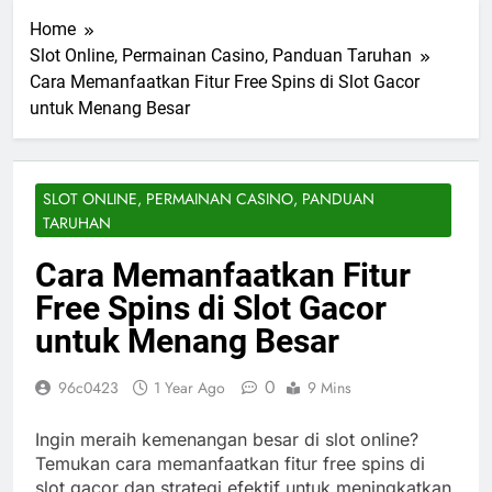
Home
Slot Online, Permainan Casino, Panduan Taruhan
Cara Memanfaatkan Fitur Free Spins di Slot Gacor
untuk Menang Besar
SLOT ONLINE, PERMAINAN CASINO, PANDUAN
TARUHAN
Cara Memanfaatkan Fitur
Free Spins di Slot Gacor
untuk Menang Besar
0
96c0423
1 Year Ago
9 Mins
Ingin meraih kemenangan besar di slot online?
Temukan cara memanfaatkan fitur free spins di
slot gacor dan strategi efektif untuk meningkatkan