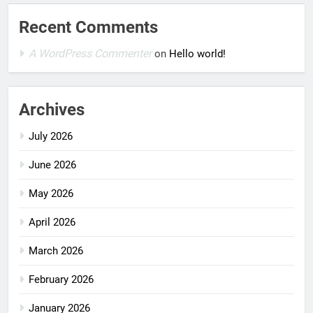
Recent Comments
A WordPress Commenter
on
Hello world!
Archives
July 2026
June 2026
May 2026
April 2026
March 2026
February 2026
January 2026