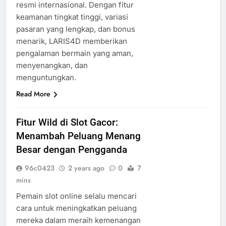
resmi internasional. Dengan fitur
keamanan tingkat tinggi, variasi
pasaran yang lengkap, dan bonus
menarik, LARIS4D memberikan
pengalaman bermain yang aman,
menyenangkan, dan
menguntungkan.
Read More
Fitur Wild di Slot Gacor:
Menambah Peluang Menang
Besar dengan Pengganda
96c0423
2 years ago
0
7
mins
Pemain slot online selalu mencari
cara untuk meningkatkan peluang
mereka dalam meraih kemenangan