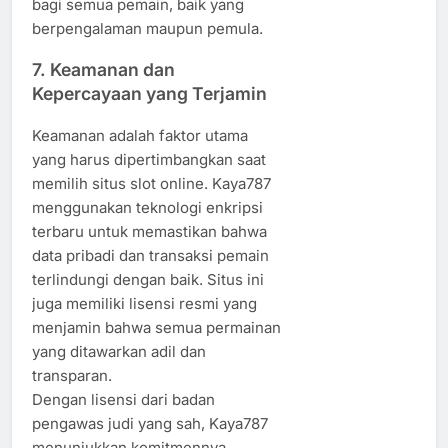
bagi semua pemain, baik yang
berpengalaman maupun pemula.
7.
Keamanan dan
Kepercayaan yang Terjamin
Keamanan adalah faktor utama
yang harus dipertimbangkan saat
memilih situs slot online. Kaya787
menggunakan teknologi enkripsi
terbaru untuk memastikan bahwa
data pribadi dan transaksi pemain
terlindungi dengan baik. Situs ini
juga memiliki lisensi resmi yang
menjamin bahwa semua permainan
yang ditawarkan adil dan
transparan.
Dengan lisensi dari badan
pengawas judi yang sah, Kaya787
menunjukkan komitmennya