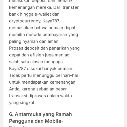
melakukan deposit dan menarik
kemenangan mereka. Dari transfer
bank hingga e-wallet dan
cryptocurrency, Kaya787
memastikan bahwa pemain dapat
memilih metode pembayaran yang
paling nyaman dan aman.
Proses deposit dan penarikan yang
cepat dan efisien juga menjadi
salah satu alasan mengapa
Kaya787 disukai banyak pemain.
Tidak perlu menunggu berhari-hari
untuk mendapatkan kemenangan
Anda, karena sebagian besar
transaksi diproses dalam waktu
yang singkat.
6.
Antarmuka yang Ramah
Pengguna dan Mobile-