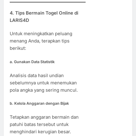
4.
Tips Bermain Togel Online di
LARIS4D
Untuk meningkatkan peluang
menang Anda, terapkan tips
berikut:
a.
Gunakan Data Statistik
Analisis data hasil undian
sebelumnya untuk menemukan
pola angka yang sering muncul.
b.
Kelola Anggaran dengan Bijak
Tetapkan anggaran bermain dan
patuhi batas tersebut untuk
menghindari kerugian besar.