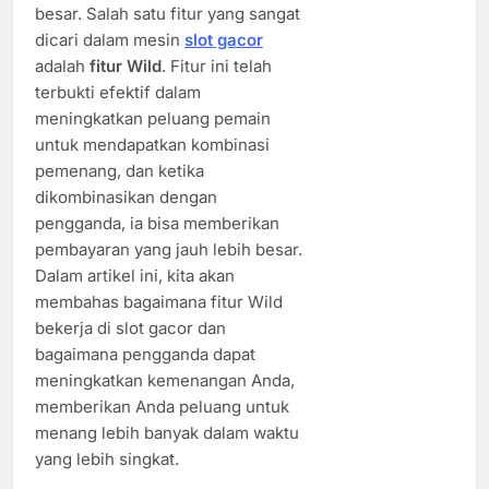
besar. Salah satu fitur yang sangat
dicari dalam mesin
slot gacor
adalah
fitur Wild
. Fitur ini telah
terbukti efektif dalam
meningkatkan peluang pemain
untuk mendapatkan kombinasi
pemenang, dan ketika
dikombinasikan dengan
pengganda, ia bisa memberikan
pembayaran yang jauh lebih besar.
Dalam artikel ini, kita akan
membahas bagaimana fitur Wild
bekerja di slot gacor dan
bagaimana pengganda dapat
meningkatkan kemenangan Anda,
memberikan Anda peluang untuk
menang lebih banyak dalam waktu
yang lebih singkat.