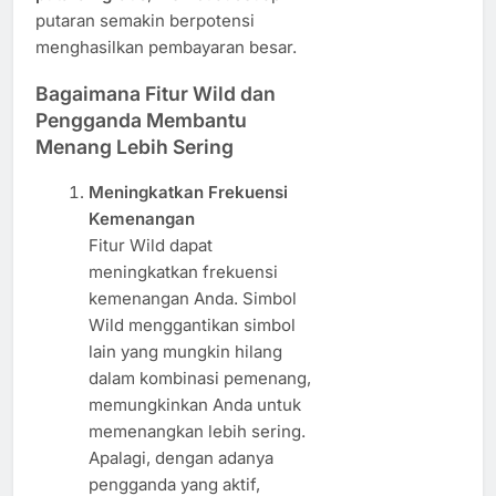
putaran semakin berpotensi
menghasilkan pembayaran besar.
Bagaimana Fitur Wild dan
Pengganda Membantu
Menang Lebih Sering
Meningkatkan Frekuensi
Kemenangan
Fitur Wild dapat
meningkatkan frekuensi
kemenangan Anda. Simbol
Wild menggantikan simbol
lain yang mungkin hilang
dalam kombinasi pemenang,
memungkinkan Anda untuk
memenangkan lebih sering.
Apalagi, dengan adanya
pengganda yang aktif,