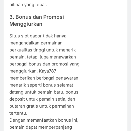
pilihan yang tepat.
3.
Bonus dan Promosi
Menggiurkan
Situs slot gacor tidak hanya
mengandalkan permainan
berkualitas tinggi untuk menarik
pemain, tetapi juga menawarkan
berbagai bonus dan promosi yang
menggiurkan. Kaya787
memberikan berbagai penawaran
menarik seperti bonus selamat
datang untuk pemain baru, bonus
deposit untuk pemain setia, dan
putaran gratis untuk permainan
tertentu.
Dengan memanfaatkan bonus ini,
pemain dapat memperpanjang