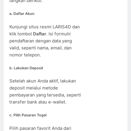
langkah berikut:
a.
Daftar Akun
Kunjungi situs resmi LARIS4D dan
klik tombol
Daftar
. Isi formulir
pendaftaran dengan data yang
valid, seperti nama, email, dan
nomor telepon.
b.
Lakukan Deposit
Setelah akun Anda aktif, lakukan
deposit melalui metode
pembayaran yang tersedia, seperti
transfer bank atau e-wallet.
c.
Pilih Pasaran Togel
Pilih pasaran favorit Anda dari