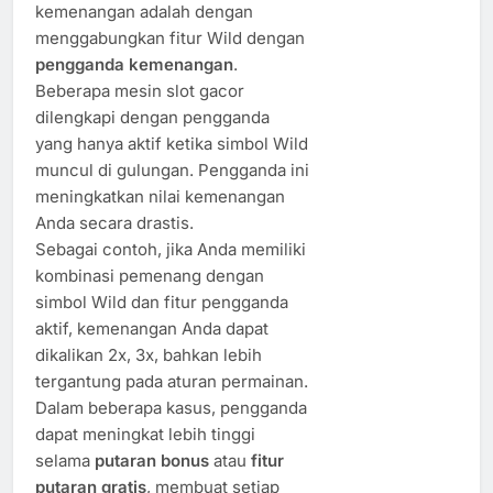
kemenangan adalah dengan
menggabungkan fitur Wild dengan
pengganda kemenangan
.
Beberapa mesin slot gacor
dilengkapi dengan pengganda
yang hanya aktif ketika simbol Wild
muncul di gulungan. Pengganda ini
meningkatkan nilai kemenangan
Anda secara drastis.
Sebagai contoh, jika Anda memiliki
kombinasi pemenang dengan
simbol Wild dan fitur pengganda
aktif, kemenangan Anda dapat
dikalikan 2x, 3x, bahkan lebih
tergantung pada aturan permainan.
Dalam beberapa kasus, pengganda
dapat meningkat lebih tinggi
selama
putaran bonus
atau
fitur
putaran gratis
, membuat setiap