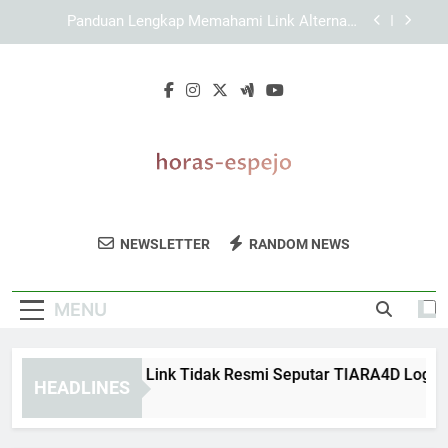
Skip
EDWINSLOT Login Alternatif dan Cara Memilih
to
Jalur Akses yang Lebih Tepat
content
Solusi Login Edwinslot Gagal di Perangkat Harian
dengan Langkah yang Mudah Dipahami
Cara Menghindari Link Tidak Resmi Seputar
TIARA4D Login
Panduan Lengkap Memahami Link Alternatif
Terbaru dengan Aman
EDWINSLOT Login Alternatif dan Cara Memilih
Jalur Akses yang Lebih Tepat
Horas Espejo
Temukan Inspirasi Numerologi Dan Spiritual
Solusi Login Edwinslot Gagal di Perangkat Harian
NEWSLETTER
RANDOM NEWS
dengan Langkah yang Mudah Dipahami
Di Horas Espejo.
MENU
ra Menghindari Link Tidak Resmi Seputar TIARA4D Login
HEADLINES
Weeks Ago