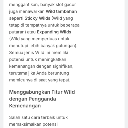
menggantikan; banyak slot gacor
juga menawarkan
Wild tambahan
seperti
Sticky Wilds
(Wild yang
tetap di tempatnya untuk beberapa
putaran) atau
Expanding Wilds
(Wild yang memperluas untuk
menutupi lebih banyak gulungan).
Semua jenis Wild ini memiliki
potensi untuk meningkatkan
kemenangan dengan signifikan,
terutama jika Anda beruntung
memicunya di saat yang tepat.
Menggabungkan Fitur Wild
dengan Pengganda
Kemenangan
Salah satu cara terbaik untuk
memaksimalkan potensi