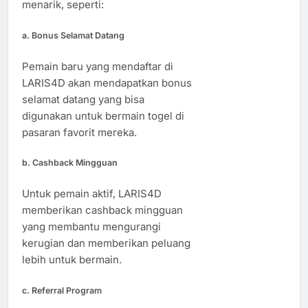
menarik, seperti:
a.
Bonus Selamat Datang
Pemain baru yang mendaftar di
LARIS4D akan mendapatkan bonus
selamat datang yang bisa
digunakan untuk bermain togel di
pasaran favorit mereka.
b.
Cashback Mingguan
Untuk pemain aktif, LARIS4D
memberikan cashback mingguan
yang membantu mengurangi
kerugian dan memberikan peluang
lebih untuk bermain.
c.
Referral Program