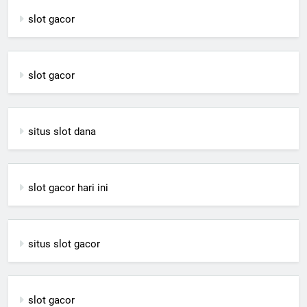
slot gacor
slot gacor
situs slot dana
slot gacor hari ini
situs slot gacor
slot gacor