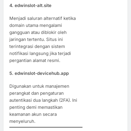
4.
edwinslot-alt.site
Menjadi saluran alternatif ketika
domain utama mengalami
gangguan atau diblokir oleh
jaringan tertentu. Situs ini
terintegrasi dengan sistem
notifikasi langsung jika terjadi
pergantian alamat resmi.
5.
edwinslot-devicehub.app
Digunakan untuk manajemen
perangkat dan pengaturan
autentikasi dua langkah (2FA). Ini
penting demi memastikan
keamanan akun secara
menyeluruh.