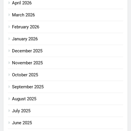
April 2026
March 2026
February 2026
January 2026
December 2025
November 2025
October 2025
September 2025
August 2025
July 2025
June 2025