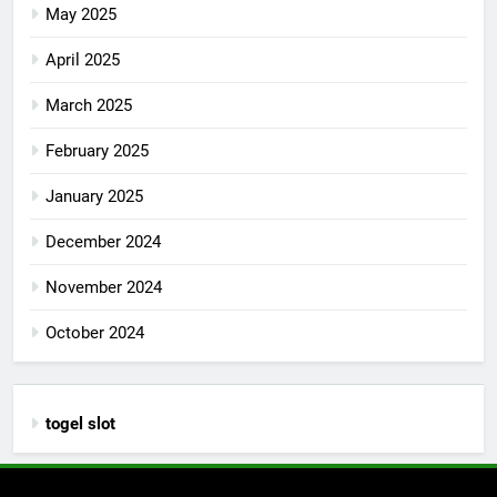
May 2025
April 2025
March 2025
February 2025
January 2025
December 2024
November 2024
October 2024
togel slot