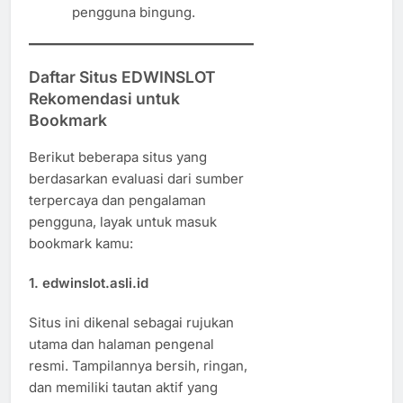
pengguna bingung.
Daftar Situs EDWINSLOT
Rekomendasi untuk
Bookmark
Berikut beberapa situs yang
berdasarkan evaluasi dari sumber
terpercaya dan pengalaman
pengguna, layak untuk masuk
bookmark kamu:
1.
edwinslot.asli.id
Situs ini dikenal sebagai rujukan
utama dan halaman pengenal
resmi. Tampilannya bersih, ringan,
dan memiliki tautan aktif yang