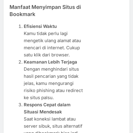
Manfaat Menyimpan Situs di
Bookmark
Efisiensi Waktu
Kamu tidak perlu lagi
mengetik ulang alamat atau
mencari di internet. Cukup
satu klik dari browser.
Keamanan Lebih Terjaga
Dengan menghindari situs
hasil pencarian yang tidak
jelas, kamu mengurangi
risiko phishing atau redirect
ke situs palsu.
Respons Cepat dalam
Situasi Mendesak
Saat koneksi lambat atau
server sibuk, situs alternatif