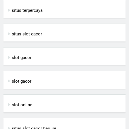
situs terpercaya
situs slot gacor
slot gacor
slot gacor
slot online
situs slot gacor hari ini