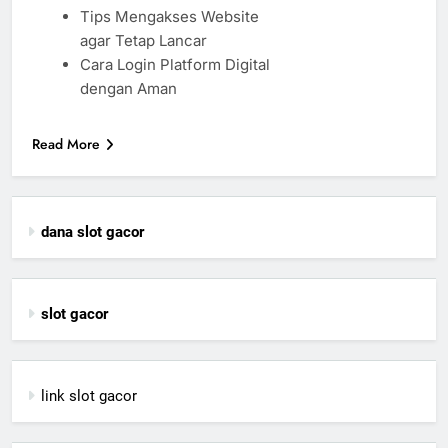
Tips Mengakses Website
agar Tetap Lancar
Cara Login Platform Digital
dengan Aman
Read More
dana slot gacor
slot gacor
link slot gacor