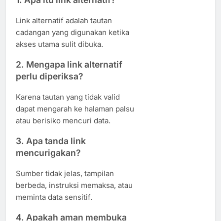
Link alternatif adalah tautan
cadangan yang digunakan ketika
akses utama sulit dibuka.
2. Mengapa link alternatif
perlu diperiksa?
Karena tautan yang tidak valid
dapat mengarah ke halaman palsu
atau berisiko mencuri data.
3. Apa tanda link
mencurigakan?
Sumber tidak jelas, tampilan
berbeda, instruksi memaksa, atau
meminta data sensitif.
4. Apakah aman membuka