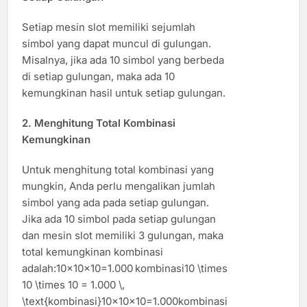
Setiap mesin slot memiliki sejumlah
simbol yang dapat muncul di gulungan.
Misalnya, jika ada 10 simbol yang berbeda
di setiap gulungan, maka ada 10
kemungkinan hasil untuk setiap gulungan.
2.
Menghitung Total Kombinasi
Kemungkinan
Untuk menghitung total kombinasi yang
mungkin, Anda perlu mengalikan jumlah
simbol yang ada pada setiap gulungan.
Jika ada 10 simbol pada setiap gulungan
dan mesin slot memiliki 3 gulungan, maka
total kemungkinan kombinasi
adalah:10×10×10=1.000 kombinasi10 \times
10 \times 10 = 1.000 \,
\text{kombinasi}10×10×10=1.000kombinasi