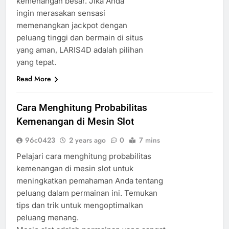
kemenangan besar. Jika Anda
ingin merasakan sensasi
memenangkan jackpot dengan
peluang tinggi dan bermain di situs
yang aman, LARIS4D adalah pilihan
yang tepat.
Read More
Cara Menghitung Probabilitas
Kemenangan di Mesin Slot
96c0423
2 years ago
0
7 mins
Pelajari cara menghitung probabilitas
kemenangan di mesin slot untuk
meningkatkan pemahaman Anda tentang
peluang dalam permainan ini. Temukan
tips dan trik untuk mengoptimalkan
peluang menang.