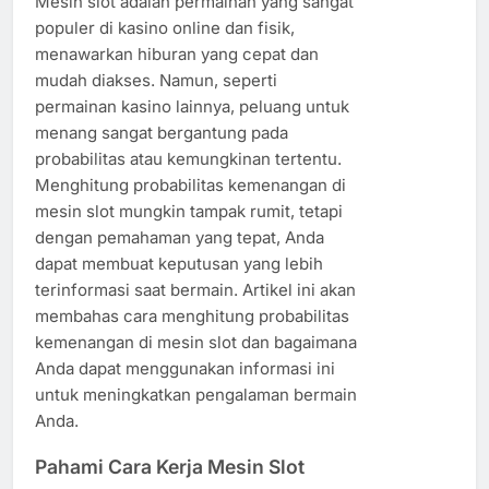
Mesin slot adalah permainan yang sangat
populer di kasino online dan fisik,
menawarkan hiburan yang cepat dan
mudah diakses. Namun, seperti
permainan kasino lainnya, peluang untuk
menang sangat bergantung pada
probabilitas atau kemungkinan tertentu.
Menghitung probabilitas kemenangan di
mesin slot mungkin tampak rumit, tetapi
dengan pemahaman yang tepat, Anda
dapat membuat keputusan yang lebih
terinformasi saat bermain. Artikel ini akan
membahas cara menghitung probabilitas
kemenangan di mesin slot dan bagaimana
Anda dapat menggunakan informasi ini
untuk meningkatkan pengalaman bermain
Anda.
Pahami Cara Kerja Mesin Slot