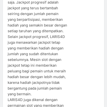
saja. Jackpot progresif adalah
jackpot yang terus bertambah
seiring dengan jumlah pemain
yang berpartisipasi, memberikan
hadiah yang semakin besar dengan
setiap taruhan yang ditempatkan.
Selain jackpot progresif, LARIS4D
juga menawarkan jackpot tetap
yang memberikan hadiah dengan
jumlah yang sudah ditentukan
sebelumnya. Mesin slot dengan
jackpot tetap ini memberikan
peluang bagi pemain untuk meraih
hadiah besar dengan lebih mudah,
karena hadiah jackpotnya tidak
bergantung pada jumlah pemain
yang bermain.
LARIS4D juga dikenal dengan
permainan slot yang memberikan