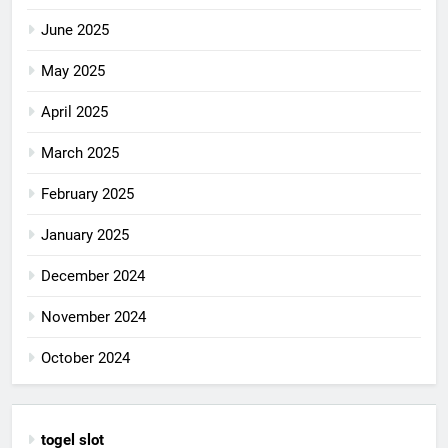
June 2025
May 2025
April 2025
March 2025
February 2025
January 2025
December 2024
November 2024
October 2024
togel slot