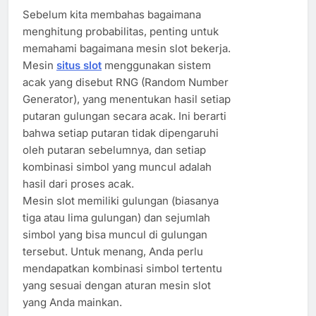
Sebelum kita membahas bagaimana
menghitung probabilitas, penting untuk
memahami bagaimana mesin slot bekerja.
Mesin
situs slot
menggunakan sistem
acak yang disebut RNG (Random Number
Generator), yang menentukan hasil setiap
putaran gulungan secara acak. Ini berarti
bahwa setiap putaran tidak dipengaruhi
oleh putaran sebelumnya, dan setiap
kombinasi simbol yang muncul adalah
hasil dari proses acak.
Mesin slot memiliki gulungan (biasanya
tiga atau lima gulungan) dan sejumlah
simbol yang bisa muncul di gulungan
tersebut. Untuk menang, Anda perlu
mendapatkan kombinasi simbol tertentu
yang sesuai dengan aturan mesin slot
yang Anda mainkan.