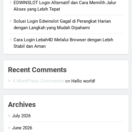
EDWINSLOT Login Alternatif dan Cara Memilih Jalur
Akses yang Lebih Tepat
Solusi Login Edwinslot Gagal di Perangkat Harian
dengan Langkah yang Mudah Dipahami
Cara Login Lebah4D Melalui Browser dengan Lebih
Stabil dan Aman
Recent Comments
A WordPress Commenter
on
Hello world!
Archives
July 2026
June 2026