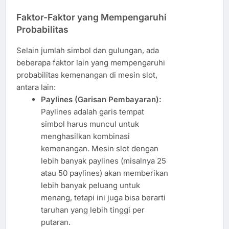
Faktor-Faktor yang Mempengaruhi
Probabilitas
Selain jumlah simbol dan gulungan, ada
beberapa faktor lain yang mempengaruhi
probabilitas kemenangan di mesin slot,
antara lain:
Paylines (Garisan Pembayaran):
Paylines adalah garis tempat
simbol harus muncul untuk
menghasilkan kombinasi
kemenangan. Mesin slot dengan
lebih banyak paylines (misalnya 25
atau 50 paylines) akan memberikan
lebih banyak peluang untuk
menang, tetapi ini juga bisa berarti
taruhan yang lebih tinggi per
putaran.