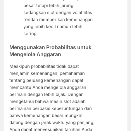
besar tetapi lebih jarang,
sedangkan slot dengan volatilitas
rendah memberikan kemenangan
yang lebih kecil namun lebih
sering.
Menggunakan Probabilitas untuk
Mengelola Anggaran
Meskipun probabilitas tidak dapat
menjamin kemenangan, pemahaman
tentang peluang kemenangan dapat
membantu Anda mengelola anggaran
bermain dengan lebih bijak. Dengan
mengetahui bahwa mesin slot adalah
permainan berbasis keberuntungan dan
bahwa kemenangan besar mungkin
datang dengan jarak waktu yang panjang,
Anda dapat menyesuaikan taruhan Anda