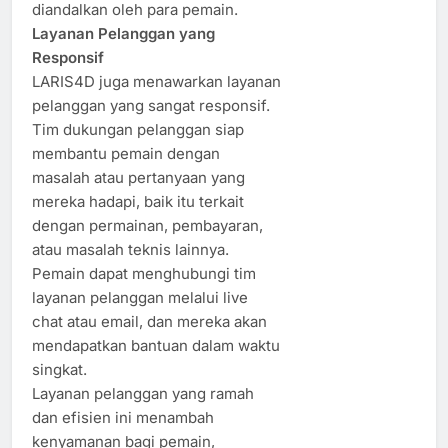
diandalkan oleh para pemain.
Layanan Pelanggan yang
Responsif
LARIS4D juga menawarkan layanan
pelanggan yang sangat responsif.
Tim dukungan pelanggan siap
membantu pemain dengan
masalah atau pertanyaan yang
mereka hadapi, baik itu terkait
dengan permainan, pembayaran,
atau masalah teknis lainnya.
Pemain dapat menghubungi tim
layanan pelanggan melalui live
chat atau email, dan mereka akan
mendapatkan bantuan dalam waktu
singkat.
Layanan pelanggan yang ramah
dan efisien ini menambah
kenyamanan bagi pemain,