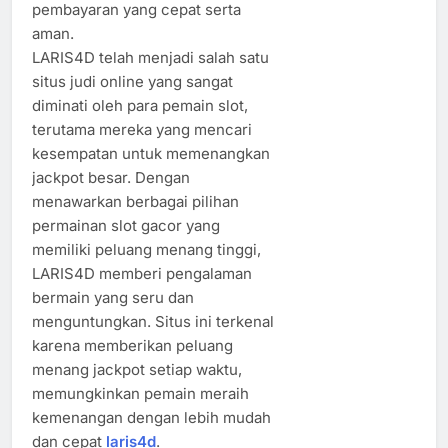
pembayaran yang cepat serta
aman.
LARIS4D telah menjadi salah satu
situs judi online yang sangat
diminati oleh para pemain slot,
terutama mereka yang mencari
kesempatan untuk memenangkan
jackpot besar. Dengan
menawarkan berbagai pilihan
permainan slot gacor yang
memiliki peluang menang tinggi,
LARIS4D memberi pengalaman
bermain yang seru dan
menguntungkan. Situs ini terkenal
karena memberikan peluang
menang jackpot setiap waktu,
memungkinkan pemain meraih
kemenangan dengan lebih mudah
dan cepat
laris4d
.