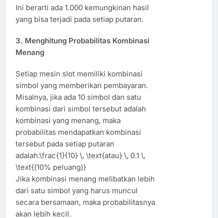
Ini berarti ada 1.000 kemungkinan hasil
yang bisa terjadi pada setiap putaran.
3.
Menghitung Probabilitas Kombinasi
Menang
Setiap mesin slot memiliki kombinasi
simbol yang memberikan pembayaran.
Misalnya, jika ada 10 simbol dan satu
kombinasi dari simbol tersebut adalah
kombinasi yang menang, maka
probabilitas mendapatkan kombinasi
tersebut pada setiap putaran
adalah:\frac{1}{10} \, \text{atau} \, 0.1 \,
\text{(10% peluang)}
Jika kombinasi menang melibatkan lebih
dari satu simbol yang harus muncul
secara bersamaan, maka probabilitasnya
akan lebih kecil.