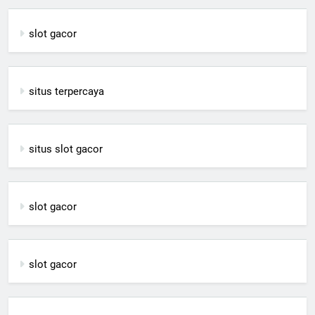
slot gacor
situs terpercaya
situs slot gacor
slot gacor
slot gacor