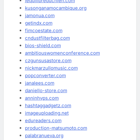
lequilibreduchien.com
kusonganamocambique.org
jamonua.com
getindx.com
fimcoestate.com
cndustfilterbag.com
bios-shield.com
ambitiouswomenconference.com
czgunsusastore.com
nickmarzullomusic.com
popconverter.com
janalees.com
daniello-store.com
anninhvps.com
hashtaggadgetz.com
imageuploading.net
edureaders.com
production-matsumoto.com
palabranueva.org