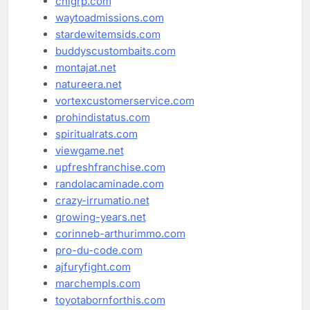
chigrp.com
waytoadmissions.com
stardewitemsids.com
buddyscustombaits.com
montajat.net
natureera.net
vortexcustomerservice.com
prohindistatus.com
spiritualrats.com
viewgame.net
upfreshfranchise.com
randolacaminade.com
crazy-irrumatio.net
growing-years.net
corinneb-arthurimmo.com
pro-du-code.com
ajfuryfight.com
marchempls.com
toyotabornforthis.com