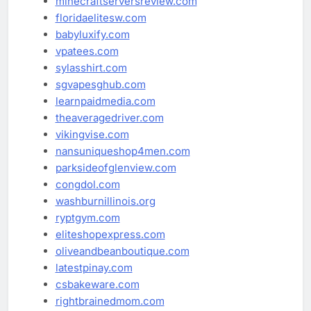
minecraftserversreview.com
floridaelitesw.com
babyluxify.com
vpatees.com
sylasshirt.com
sgvapesghub.com
learnpaidmedia.com
theaveragedriver.com
vikingvise.com
nansuniqueshop4men.com
parksideofglenview.com
congdol.com
washburnillinois.org
ryptgym.com
eliteshopexpress.com
oliveandbeanboutique.com
latestpinay.com
csbakeware.com
rightbrainedmom.com