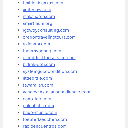
textilesblankas.com
xcitenow.com
makanarea.com
smartmum.org
jgowdyconsulting.com
oregontravelingtours.com
ekimena.com
thecrayonbug.com
clouddesktopservice.com
bitlink-defi.com
systemgoodcondition.com
littledittle.com
tawara-an.com
windowinstallationmidlandtx.com
nano-loo.com
poleaholic.com
baco-music.com
toepferlaedchen.com
radioencuentros.com