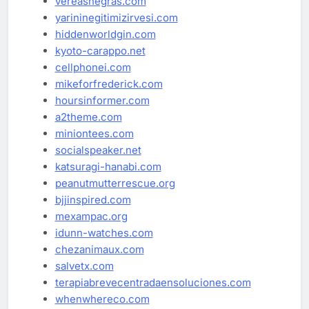
vereasnegras.com
yarininegitimizirvesi.com
hiddenworldgin.com
kyoto-carappo.net
cellphonei.com
mikeforfrederick.com
hoursinformer.com
a2theme.com
miniontees.com
socialspeaker.net
katsuragi-hanabi.com
peanutmutterrescue.org
bjjinspired.com
mexampac.org
idunn-watches.com
chezanimaux.com
salvetx.com
terapiabrevecentradaensoluciones.com
whenwhereco.com