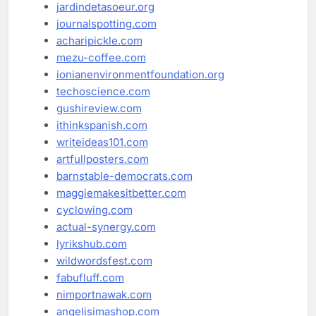
jardindetasoeur.org
journalspotting.com
acharipickle.com
mezu-coffee.com
ionianenvironmentfoundation.org
techoscience.com
gushireview.com
ithinkspanish.com
writeideas101.com
artfullposters.com
barnstable-democrats.com
maggiemakesitbetter.com
cyclowing.com
actual-synergy.com
lyrikshub.com
wildwordsfest.com
fabufluff.com
nimportnawak.com
angelisimashop.com