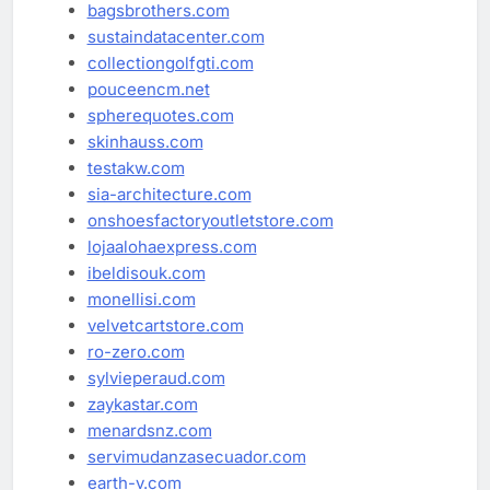
bagsbrothers.com
sustaindatacenter.com
collectiongolfgti.com
pouceencm.net
spherequotes.com
skinhauss.com
testakw.com
sia-architecture.com
onshoesfactoryoutletstore.com
lojaalohaexpress.com
ibeldisouk.com
monellisi.com
velvetcartstore.com
ro-zero.com
sylvieperaud.com
zaykastar.com
menardsnz.com
servimudanzasecuador.com
earth-v.com