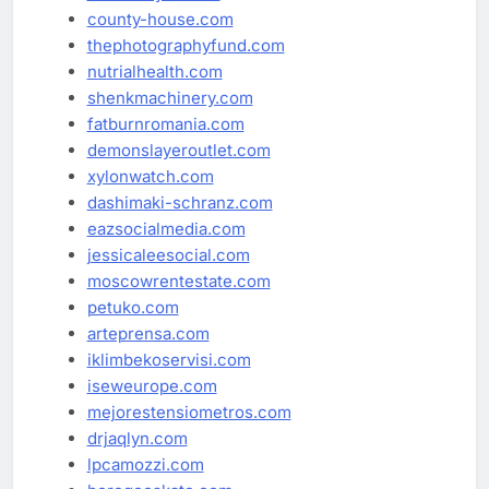
county-house.com
thephotographyfund.com
nutrialhealth.com
shenkmachinery.com
fatburnromania.com
demonslayeroutlet.com
xylonwatch.com
dashimaki-schranz.com
eazsocialmedia.com
jessicaleesocial.com
moscowrentestate.com
petuko.com
arteprensa.com
iklimbekoservisi.com
iseweurope.com
mejorestensiometros.com
drjaqlyn.com
lpcamozzi.com