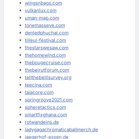
wingsnbags.com
vulkanlux.com
uman-map.com
tonemasseve.com
denledphuchai.com
tilleul-festival.com
thestarswesaw.com
thehomewind.com
thebougecruise.com
thebeirutforum.com
tellthebelllsurvey.org
teecina.com
taiacore.com
springroove2021.com
spheretactics.com
smartfixghana.com
rotwandeins.de
ladygagachromaticaballmerch.de
jaegerhof-essen.de