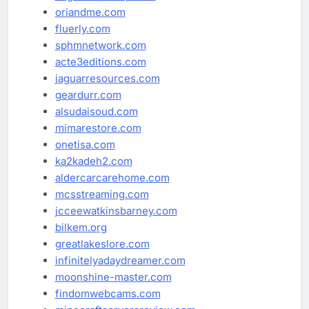
oriandme.com
fluerly.com
sphmnetwork.com
acte3editions.com
jaguarresources.com
geardurr.com
alsudaisoud.com
mimarestore.com
onetisa.com
ka2kadeh2.com
aldercarcarehome.com
mcsstreaming.com
jcceewatkinsbarney.com
bilkem.org
greatlakeslore.com
infinitelyadaydreamer.com
moonshine-master.com
findomwebcams.com