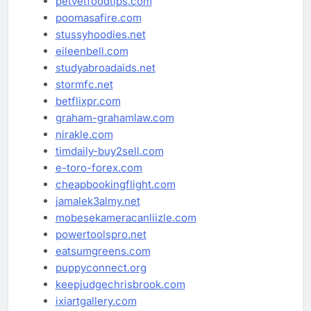
petvetfoodtips.com
poomasafire.com
stussyhoodies.net
eileenbell.com
studyabroadaids.net
stormfc.net
betflixpr.com
graham-grahamlaw.com
nirakle.com
timdaily-buy2sell.com
e-toro-forex.com
cheapbookingflight.com
jamalek3almy.net
mobesekameracanliizle.com
powertoolspro.net
eatsumgreens.com
puppyconnect.org
keepjudgechrisbrook.com
ixiartgallery.com