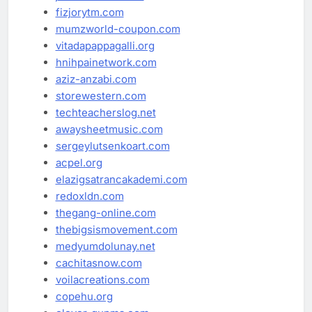
fizjorytm.com
mumzworld-coupon.com
vitadapappagalli.org
hnihpainetwork.com
aziz-anzabi.com
storewestern.com
techteacherslog.net
awaysheetmusic.com
sergeylutsenkoart.com
acpel.org
elazigsatrancakademi.com
redoxldn.com
thegang-online.com
thebigsismovement.com
medyumdolunay.net
cachitasnow.com
voilacreations.com
copehu.org