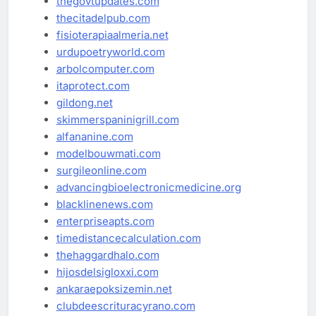
thegovtupdates.com
thecitadelpub.com
fisioterapiaalmeria.net
urdupoetryworld.com
arbolcomputer.com
itaprotect.com
gildong.net
skimmerspaninigrill.com
alfananine.com
modelbouwmati.com
surgileonline.com
advancingbioelectronicmedicine.org
blacklinenews.com
enterpriseapts.com
timedistancecalculation.com
thehaggardhalo.com
hijosdelsigloxxi.com
ankaraepoksizemin.net
clubdeescrituracyrano.com