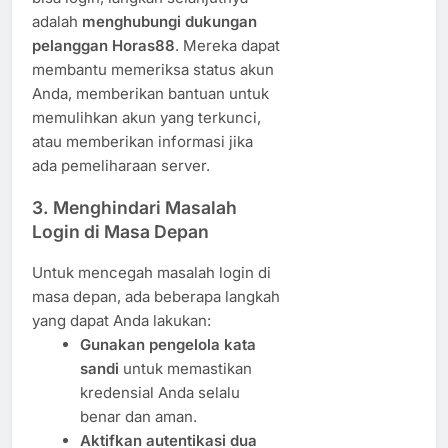
adalah
menghubungi dukungan
pelanggan Horas88
. Mereka dapat
membantu memeriksa status akun
Anda, memberikan bantuan untuk
memulihkan akun yang terkunci,
atau memberikan informasi jika
ada pemeliharaan server.
3. Menghindari Masalah
Login di Masa Depan
Untuk mencegah masalah login di
masa depan, ada beberapa langkah
yang dapat Anda lakukan:
Gunakan pengelola kata
sandi
untuk memastikan
kredensial Anda selalu
benar dan aman.
Aktifkan autentikasi dua