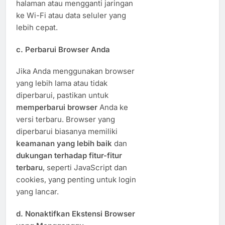
halaman atau mengganti jaringan
ke Wi-Fi atau data seluler yang
lebih cepat.
c.
Perbarui Browser Anda
Jika Anda menggunakan browser
yang lebih lama atau tidak
diperbarui, pastikan untuk
memperbarui browser
Anda ke
versi terbaru. Browser yang
diperbarui biasanya memiliki
keamanan yang lebih baik
dan
dukungan terhadap fitur-fitur
terbaru
, seperti JavaScript dan
cookies, yang penting untuk login
yang lancar.
d.
Nonaktifkan Ekstensi Browser