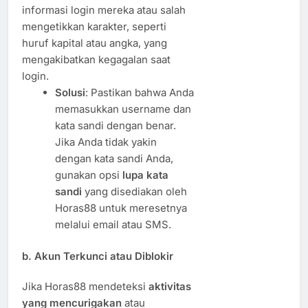
informasi login mereka atau salah
mengetikkan karakter, seperti
huruf kapital atau angka, yang
mengakibatkan kegagalan saat
login.
Solusi
: Pastikan bahwa Anda
memasukkan username dan
kata sandi dengan benar.
Jika Anda tidak yakin
dengan kata sandi Anda,
gunakan opsi
lupa kata
sandi
yang disediakan oleh
Horas88 untuk meresetnya
melalui email atau SMS.
b.
Akun Terkunci atau Diblokir
Jika Horas88 mendeteksi
aktivitas
yang mencurigakan
atau