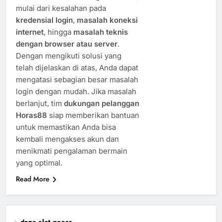
mulai dari kesalahan pada
kredensial login
,
masalah koneksi
internet
, hingga
masalah teknis
dengan browser atau server
.
Dengan mengikuti solusi yang
telah dijelaskan di atas, Anda dapat
mengatasi sebagian besar masalah
login dengan mudah. Jika masalah
berlanjut, tim
dukungan pelanggan
Horas88
siap memberikan bantuan
untuk memastikan Anda bisa
kembali mengakses akun dan
menikmati pengalaman bermain
yang optimal.
Read More