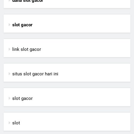
dana slot gacor
slot gacor
link slot gacor
situs slot gacor hari ini
slot gacor
slot