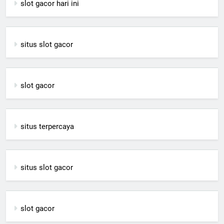
slot gacor hari ini
situs slot gacor
slot gacor
situs terpercaya
situs slot gacor
slot gacor