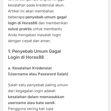
kesalahan pada kredensial akun.
Artikel ini akan membahas
beberapa
penyebab umum gagal
login di Horas88
dan memberikan
solusi praktis
untuk membantu
Anda mengatasi masalah login
dengan cepat dan aman.
1. Penyebab Umum Gagal
Login di Horas88
a.
Kesalahan Kredensial
(Username atau Password Salah)
Salah satu penyebab paling umum
dari kegagalan login adalah
kesalahan dalam memasukkan
username atau kata sandi
.
Pengguna sering kali lupa