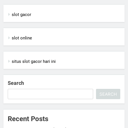
slot gacor
slot online
situs slot gacor hari ini
Search
SEARCH
Recent Posts