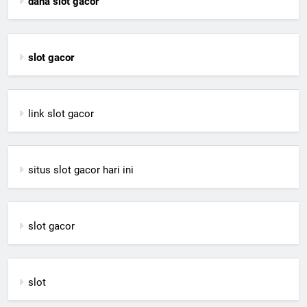
dana slot gacor
slot gacor
link slot gacor
situs slot gacor hari ini
slot gacor
slot