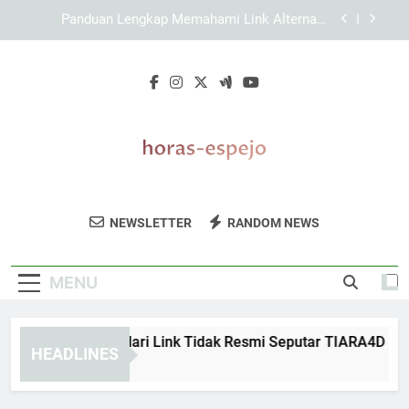
Skip
Panduan Lengkap Memahami Link Alternatif
to
Terbaru dengan Aman
content
EDWINSLOT Login Alternatif dan Cara Memilih
Jalur Akses yang Lebih Tepat
Solusi Login Edwinslot Gagal di Perangkat Harian
dengan Langkah yang Mudah Dipahami
Cara Menghindari Link Tidak Resmi Seputar
TIARA4D Login
Panduan Lengkap Memahami Link Alternatif
Terbaru dengan Aman
Horas Espejo
Temukan Inspirasi Numerologi Dan Spiritual
EDWINSLOT Login Alternatif dan Cara Memilih
NEWSLETTER
RANDOM NEWS
Jalur Akses yang Lebih Tepat
Di Horas Espejo.
Solusi Login Edwinslot Gagal di Perangkat Harian
dengan Langkah yang Mudah Dipahami
MENU
Cara Menghindari Link Tidak Resmi Seputar TIARA4D Logi
HEADLINES
4 Weeks Ago