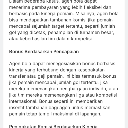
Dalam beberapa kasus, agen bola dapat
menerima pembayaran yang lebih fleksibel dan
berbasis pada kinerja pemain. Misalnya, agen bola
bisa mendapatkan tambahan komisi jika pemain
mencapai sejumlah target tertentu, seperti jumlah
gol yang dicetak, penampilan di turnamen besar,
atau keberhasilan tim dalam kompetisi.
Bonus Berdasarkan Pencapaian
Agen bola dapat menegosiasikan bonus berbasis
kinerja yang terhubung dengan kesepakatan
transfer atau gaji pemain. Ini bisa termasuk bonus
jika pemain mencapai jumlah gol tertentu, jika
mereka memenangkan penghargaan individu, atau
jika tim mereka memenangkan liga atau kompetisi
internasional. Bonus seperti ini memberikan
insentif tambahan bagi agen untuk memastikan
pemain tetap tampil maksimal di lapangan.
Peningkatan Komisi Berdasarkan Kinerja