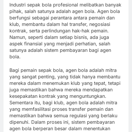
Industri sepak bola profesional melibatkan banyak
pihak, salah satunya adalah agen bola. Agen bola
berfungsi sebagai perantara antara pemain dan
klub, membantu dalam hal transfer, negosiasi
kontrak, serta perlindungan hak-hak pemain.
Namun, seperti dalam setiap bisnis, ada juga
aspek finansial yang menjadi perhatian, salah
satunya adalah sistem pembayaran bagi agen
bola.
Bagi pemain sepak bola, agen bola adalah mitra
yang sangat penting, yang tidak hanya membantu
mereka dalam menemukan klub yang tepat, tetapi
juga memastikan bahwa mereka mendapatkan
kesepakatan kontrak yang menguntungkan.
Sementara itu, bagi klub, agen bola adalah mitra
yang memfasilitasi proses transfer pemain dan
memastikan bahwa semua regulasi yang berlaku
dipenuhi. Dalam proses ini, sistem pembayaran
agen bola berperan besar dalam menentukan