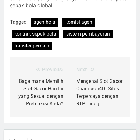
sepak bola global.
Tagged:
agen bola
komisi agen
kontrak sepak bola
sistem pembayaran
transfer pemain
Previous:
Next:
Post
navigation
Bagaimana Memilih
Mengenal Slot Gacor
Slot Gacor Hari Ini
Champion4D: Situs
yang Sesuai dengan
Terpercaya dengan
Preferensi Anda?
RTP Tinggi