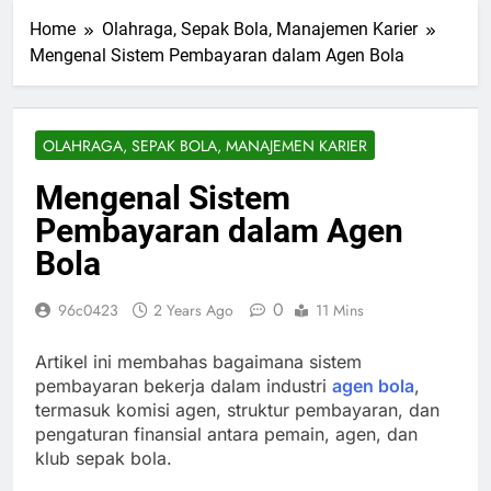
Home
Olahraga, Sepak Bola, Manajemen Karier
Mengenal Sistem Pembayaran dalam Agen Bola
OLAHRAGA, SEPAK BOLA, MANAJEMEN KARIER
Mengenal Sistem
Pembayaran dalam Agen
Bola
0
96c0423
2 Years Ago
11 Mins
Artikel ini membahas bagaimana sistem
pembayaran bekerja dalam industri
agen bola
,
termasuk komisi agen, struktur pembayaran, dan
pengaturan finansial antara pemain, agen, dan
klub sepak bola.