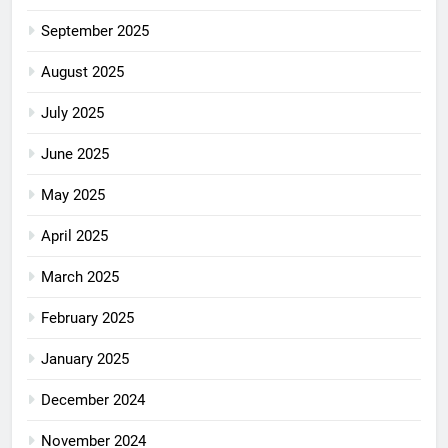
September 2025
August 2025
July 2025
June 2025
May 2025
April 2025
March 2025
February 2025
January 2025
December 2024
November 2024