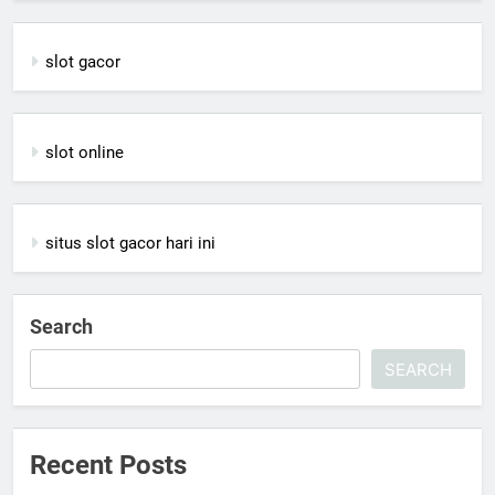
slot gacor
slot online
situs slot gacor hari ini
Search
SEARCH
Recent Posts