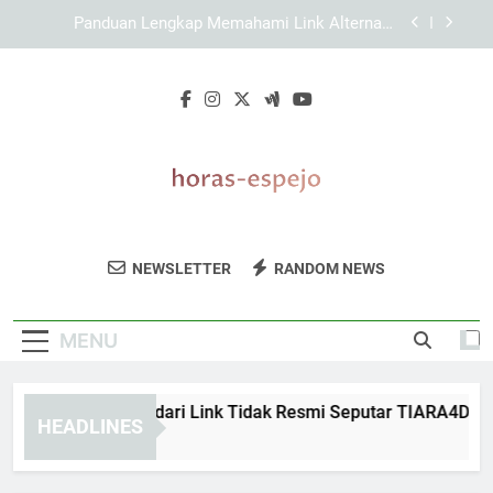
Skip
Panduan Lengkap Memahami Link Alternatif
to
Terbaru dengan Aman
content
EDWINSLOT Login Alternatif dan Cara Memilih
Jalur Akses yang Lebih Tepat
Solusi Login Edwinslot Gagal di Perangkat Harian
dengan Langkah yang Mudah Dipahami
Cara Menghindari Link Tidak Resmi Seputar
TIARA4D Login
Panduan Lengkap Memahami Link Alternatif
Terbaru dengan Aman
Horas Espejo
Temukan Inspirasi Numerologi Dan Spiritual
EDWINSLOT Login Alternatif dan Cara Memilih
NEWSLETTER
RANDOM NEWS
Jalur Akses yang Lebih Tepat
Di Horas Espejo.
Solusi Login Edwinslot Gagal di Perangkat Harian
dengan Langkah yang Mudah Dipahami
MENU
Cara Menghindari Link Tidak Resmi Seputar TIARA4D Logi
HEADLINES
1 Month Ago