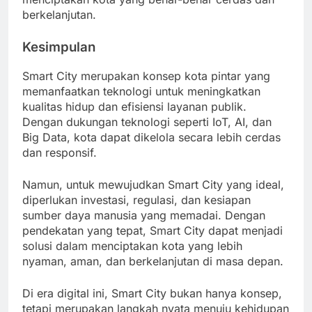
berkelanjutan.
Kesimpulan
Smart City merupakan konsep kota pintar yang
memanfaatkan teknologi untuk meningkatkan
kualitas hidup dan efisiensi layanan publik.
Dengan dukungan teknologi seperti IoT, AI, dan
Big Data, kota dapat dikelola secara lebih cerdas
dan responsif.
Namun, untuk mewujudkan Smart City yang ideal,
diperlukan investasi, regulasi, dan kesiapan
sumber daya manusia yang memadai. Dengan
pendekatan yang tepat, Smart City dapat menjadi
solusi dalam menciptakan kota yang lebih
nyaman, aman, dan berkelanjutan di masa depan.
Di era digital ini, Smart City bukan hanya konsep,
tetapi merupakan langkah nyata menuju kehidupan