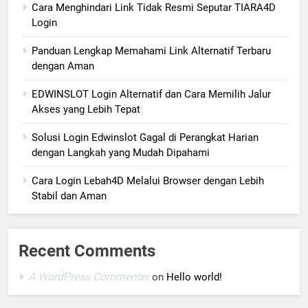
Cara Menghindari Link Tidak Resmi Seputar TIARA4D
Login
Panduan Lengkap Memahami Link Alternatif Terbaru
dengan Aman
EDWINSLOT Login Alternatif dan Cara Memilih Jalur
Akses yang Lebih Tepat
Solusi Login Edwinslot Gagal di Perangkat Harian
dengan Langkah yang Mudah Dipahami
Cara Login Lebah4D Melalui Browser dengan Lebih
Stabil dan Aman
Recent Comments
A WordPress Commenter
on
Hello world!