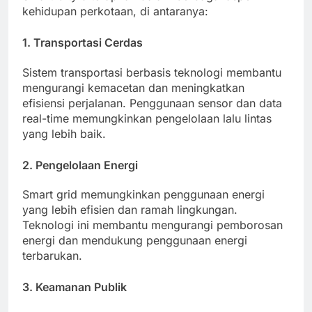
kehidupan perkotaan, di antaranya:
1. Transportasi Cerdas
Sistem transportasi berbasis teknologi membantu
mengurangi kemacetan dan meningkatkan
efisiensi perjalanan. Penggunaan sensor dan data
real-time memungkinkan pengelolaan lalu lintas
yang lebih baik.
2. Pengelolaan Energi
Smart grid memungkinkan penggunaan energi
yang lebih efisien dan ramah lingkungan.
Teknologi ini membantu mengurangi pemborosan
energi dan mendukung penggunaan energi
terbarukan.
3. Keamanan Publik