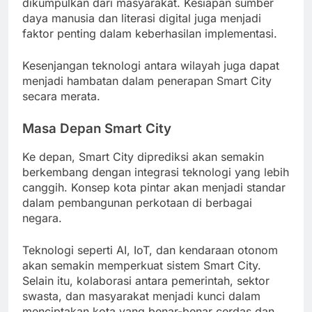
dikumpulkan dari masyarakat. Kesiapan sumber
daya manusia dan literasi digital juga menjadi
faktor penting dalam keberhasilan implementasi.
Kesenjangan teknologi antara wilayah juga dapat
menjadi hambatan dalam penerapan Smart City
secara merata.
Masa Depan Smart City
Ke depan, Smart City diprediksi akan semakin
berkembang dengan integrasi teknologi yang lebih
canggih. Konsep kota pintar akan menjadi standar
dalam pembangunan perkotaan di berbagai
negara.
Teknologi seperti AI, IoT, dan kendaraan otonom
akan semakin memperkuat sistem Smart City.
Selain itu, kolaborasi antara pemerintah, sektor
swasta, dan masyarakat menjadi kunci dalam
menciptakan kota yang benar-benar cerdas dan