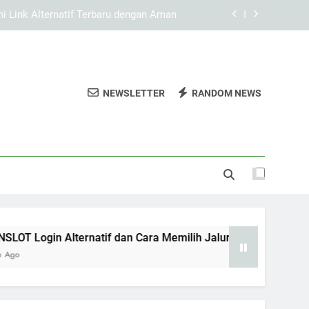
Link Alternatif Terbaru dengan Aman
 Memilih Jalur Akses yang Lebih Tepat
n dengan Langkah yang Mudah Dipahami
NEWSLETTER
RANDOM NEWS
nk Tidak Resmi Seputar TIARA4D Login
Link Alternatif Terbaru dengan Aman
 Memilih Jalur Akses yang Lebih Tepat
n dengan Langkah yang Mudah Dipahami
 Alternatif dan Cara Memilih Jalur Akses yang Lebih Tepat