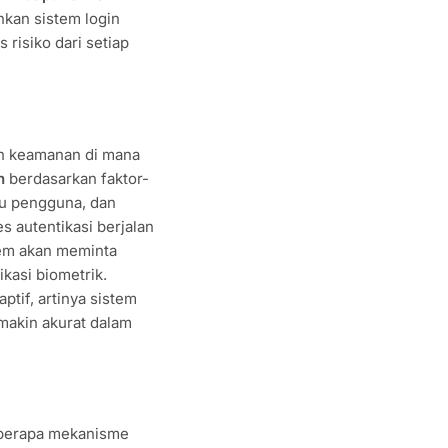
kan sistem login
 risiko dari setiap
an keamanan di mana
n
berdasarkan faktor-
aku pengguna, dan
es autentikasi berjalan
stem akan meminta
ikasi biometrik.
ptif, artinya sistem
makin akurat dalam
berapa mekanisme