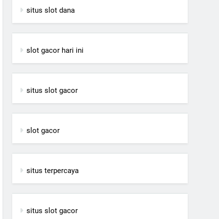
situs slot dana
slot gacor hari ini
situs slot gacor
slot gacor
situs terpercaya
situs slot gacor