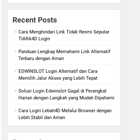
Recent Posts
Cara Menghindari Link Tidak Resmi Seputar
TIARA4D Login
Panduan Lengkap Memahami Link Alternatif
Terbaru dengan Aman
EDWINSLOT Login Alternatif dan Cara
Memilih Jalur Akses yang Lebih Tepat
Solusi Login Edwinslot Gagal di Perangkat
Harian dengan Langkah yang Mudah Dipahami
Cara Login Lebah4D Melalui Browser dengan
Lebih Stabil dan Aman