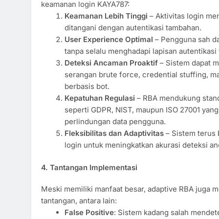
keamanan login KAYA787:
Keamanan Lebih Tinggi
– Aktivitas login m
ditangani dengan autentikasi tambahan.
User Experience Optimal
– Pengguna sah dap
tanpa selalu menghadapi lapisan autentikasi
Deteksi Ancaman Proaktif
– Sistem dapat m
serangan brute force, credential stuffing, ma
berbasis bot.
Kepatuhan Regulasi
– RBA mendukung stand
seperti GDPR, NIST, maupun ISO 27001 yan
perlindungan data pengguna.
Fleksibilitas dan Adaptivitas
– Sistem terus b
login untuk meningkatkan akurasi deteksi a
4. Tantangan Implementasi
Meski memiliki manfaat besar, adaptive RBA juga 
tantangan, antara lain:
False Positive
: Sistem kadang salah mendete