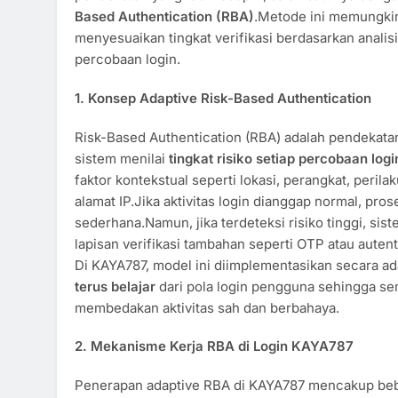
Based Authentication (RBA)
.Metode ini memungkin
menyesuaikan tingkat verifikasi berdasarkan analisis
percobaan login.
1. Konsep Adaptive Risk-Based Authentication
Risk-Based Authentication (RBA) adalah pendekat
sistem menilai
tingkat risiko setiap percobaan logi
faktor kontekstual seperti lokasi, perangkat, peril
alamat IP.Jika aktivitas login dianggap normal, pros
sederhana.Namun, jika terdeteksi risiko tinggi, si
lapisan verifikasi tambahan seperti OTP atau autent
Di KAYA787, model ini diimplementasikan secara ada
terus belajar
dari pola login pengguna sehingga se
membedakan aktivitas sah dan berbahaya.
2. Mekanisme Kerja RBA di Login KAYA787
Penerapan adaptive RBA di KAYA787 mencakup be