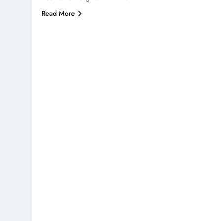
Read More