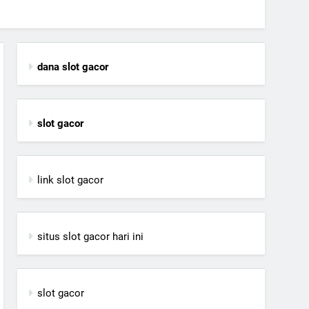
dana slot gacor
slot gacor
link slot gacor
situs slot gacor hari ini
slot gacor