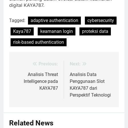
digital KAYA787.
Tagged:
adaptive authentication
cybersecurity
Kaya787
keamanan login
proteksi data
risk-based authentication
Previous:
Next:
Post
navigation
Analisis Threat
Analisis Data
Intelligence pada
Penggunaan Slot
KAYA787
KAYA787 dari
Perspektif Teknologi
Related News