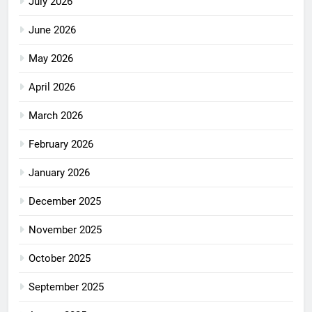
July 2026
June 2026
May 2026
April 2026
March 2026
February 2026
January 2026
December 2025
November 2025
October 2025
September 2025