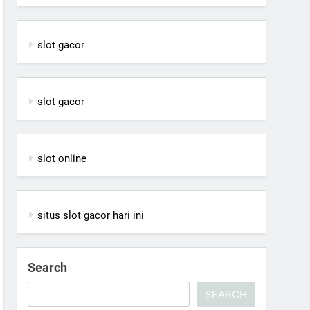
slot gacor
slot gacor
slot online
situs slot gacor hari ini
Search
SEARCH