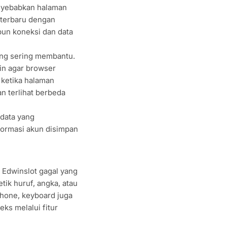
enyebabkan halaman
 terbaru dengan
pun koneksi dan data
ng sering membantu.
in agar browser
 ketika halaman
an terlihat berbeda
 data yang
formasi akun disimpan
 Edwinslot gagal yang
tik huruf, angka, atau
phone, keyboard juga
ks melalui fitur