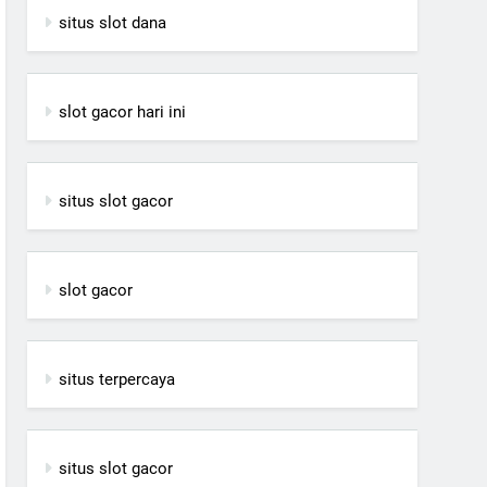
situs slot dana
slot gacor hari ini
situs slot gacor
slot gacor
situs terpercaya
situs slot gacor