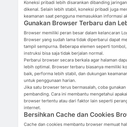
Koneksi pribadi lebih disarankan dibanding jaringan
dikenal. Selain lebih stabil, koneksi pribadi juga 
keamanan saat pengguna memasukkan informasi a
Gunakan Browser Terbaru dan Leb
Browser memiliki peran besar dalam kelancaran Log
Browser yang sudah lama tidak diperbarui dapat m
tampil sempurna. Beberapa elemen seperti tombol,
instruksi bisa saja tidak berjalan normal.
Perbarui browser secara berkala agar halaman dap
lebih optimal. Browser terbaru biasanya memiliki ko
baik, performa lebih stabil, dan dukungan keamanan
untuk penggunaan harian.
Jika satu browser terus bermasalah, coba gunakan 
pembanding. Cara ini membantu mengetahui apakah
browser tertentu atau dari faktor lain seperti pera
internet.
Bersihkan Cache dan Cookies Br
Cache dan cookies membantu browser memuat hala