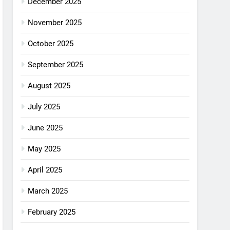
December 2025
November 2025
October 2025
September 2025
August 2025
July 2025
June 2025
May 2025
April 2025
March 2025
February 2025