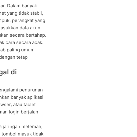
sar. Dalam banyak
et yang tidak stabil,
mpuk, perangkat yang
emasukkan data akun.
kukan secara bertahap.
k cara secara acak.
bab paling umum
 dengan tetap
al di
mengalami penurunan
nkan banyak aplikasi
wser, atau tablet
an login berjalan
a jaringan melemah,
, tombol masuk tidak