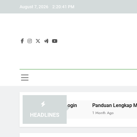
Skip
August 7, 2026
2:20:42 PM
to
content
Hor
Temukan In
Seputar TIARA4D Login
Panduan Lengkap Memahami Lin
1 Month Ago
HEADLINES