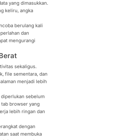
ata yang dimasukkan.
ng keliru, angka
ncoba berulang kali
 perlahan dan
dapat mengurangi
Berat
ivitas sekaligus.
, file sementara, dan
alaman menjadi lebih
k diperlukan sebelum
p tab browser yang
rja lebih ringan dan
Perangkat dengan
batan saat membuka