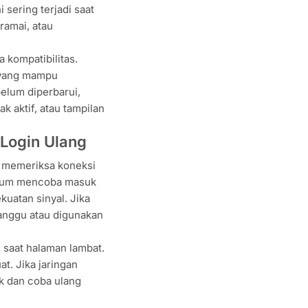
 sering terjadi saat
ramai, atau
 kompatibilitas.
 yang mampu
elum diperbarui,
k aktif, atau tampilan
 Login Ulang
h memeriksa koneksi
belum mencoba masuk
uatan sinyal. Jika
ganggu atau digunakan
 saat halaman lambat.
t. Jika jaringan
ik dan coba ulang