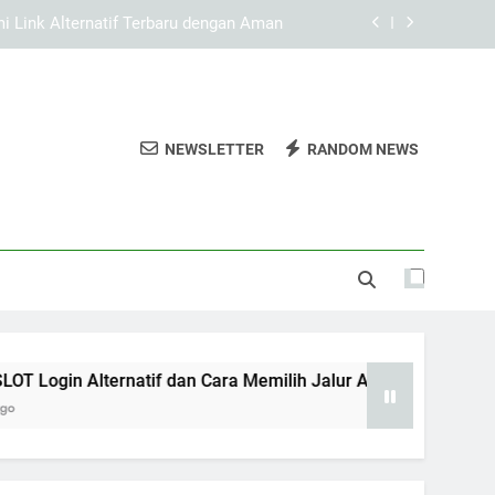
Link Alternatif Terbaru dengan Aman
 Memilih Jalur Akses yang Lebih Tepat
n dengan Langkah yang Mudah Dipahami
NEWSLETTER
RANDOM NEWS
nk Tidak Resmi Seputar TIARA4D Login
Link Alternatif Terbaru dengan Aman
 Memilih Jalur Akses yang Lebih Tepat
n dengan Langkah yang Mudah Dipahami
ternatif dan Cara Memilih Jalur Akses yang Lebih Tepat