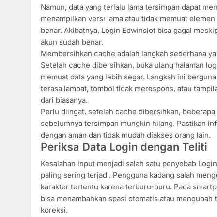
Namun, data yang terlalu lama tersimpan dapat m
menampilkan versi lama atau tidak memuat elemen
benar. Akibatnya, Login Edwinslot bisa gagal meski
akun sudah benar.
Membersihkan cache adalah langkah sederhana ya
Setelah cache dibersihkan, buka ulang halaman log
memuat data yang lebih segar. Langkah ini berguna
terasa lambat, tombol tidak merespons, atau tampil
dari biasanya.
Perlu diingat, setelah cache dibersihkan, beberapa
sebelumnya tersimpan mungkin hilang. Pastikan in
dengan aman dan tidak mudah diakses orang lain.
Periksa Data Login dengan Teliti
Kesalahan input menjadi salah satu penyebab Login
paling sering terjadi. Pengguna kadang salah menge
karakter tertentu karena terburu-buru. Pada smart
bisa menambahkan spasi otomatis atau mengubah te
koreksi.