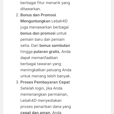
berbagai fitur menarik yang
ditawarkan.
Bonus dan Promosi
Menguntungkan
Lebah4D
juga menawarkan berbagai
bonus dan promosi
untuk
pemain baru dan pemain
setia. Dari
bonus sambutan
hingga
putaran gratis
, Anda
dapat memanfaatkan
berbagai tawaran yang
meningkatkan peluang Anda
untuk menang lebih banyak.
Proses Pembayaran Cepat
Setelah login, jika Anda
memenangkan permainan,
Lebah4D menyediakan
proses penarikan dana yang
cepat dan aman
. Anda