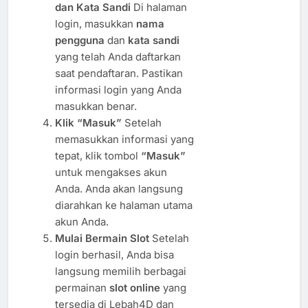
dan Kata Sandi
Di halaman
login, masukkan
nama
pengguna
dan
kata sandi
yang telah Anda daftarkan
saat pendaftaran. Pastikan
informasi login yang Anda
masukkan benar.
Klik “Masuk”
Setelah
memasukkan informasi yang
tepat, klik tombol
“Masuk”
untuk mengakses akun
Anda. Anda akan langsung
diarahkan ke halaman utama
akun Anda.
Mulai Bermain Slot
Setelah
login berhasil, Anda bisa
langsung memilih berbagai
permainan
slot online
yang
tersedia di Lebah4D dan