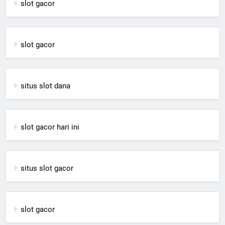
slot gacor
slot gacor
situs slot dana
slot gacor hari ini
situs slot gacor
slot gacor