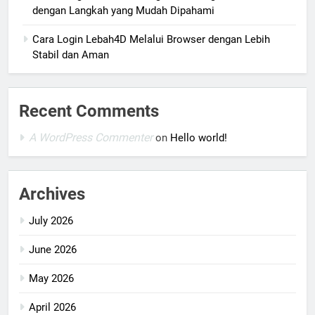
dengan Langkah yang Mudah Dipahami
Cara Login Lebah4D Melalui Browser dengan Lebih
Stabil dan Aman
Recent Comments
A WordPress Commenter
on
Hello world!
Archives
July 2026
June 2026
May 2026
April 2026