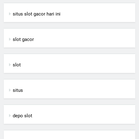
situs slot gacor hari ini
slot gacor
slot
situs
depo slot