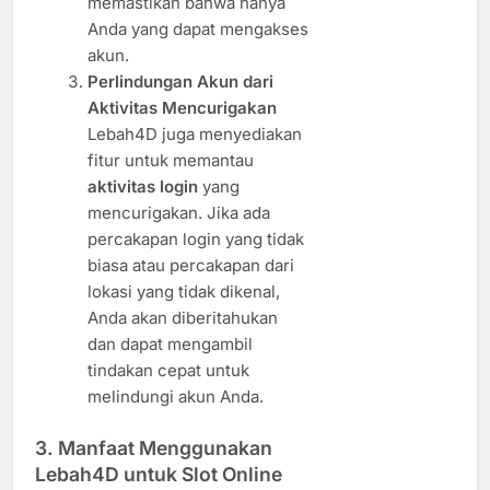
memastikan bahwa hanya
Anda yang dapat mengakses
akun.
Perlindungan Akun dari
Aktivitas Mencurigakan
Lebah4D juga menyediakan
fitur untuk memantau
aktivitas login
yang
mencurigakan. Jika ada
percakapan login yang tidak
biasa atau percakapan dari
lokasi yang tidak dikenal,
Anda akan diberitahukan
dan dapat mengambil
tindakan cepat untuk
melindungi akun Anda.
3.
Manfaat Menggunakan
Lebah4D untuk Slot Online