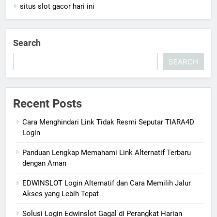
situs slot gacor hari ini
Search
SEARCH
Recent Posts
Cara Menghindari Link Tidak Resmi Seputar TIARA4D
Login
Panduan Lengkap Memahami Link Alternatif Terbaru
dengan Aman
EDWINSLOT Login Alternatif dan Cara Memilih Jalur
Akses yang Lebih Tepat
Solusi Login Edwinslot Gagal di Perangkat Harian