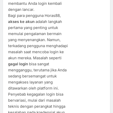
membantu Anda login kembali
dengan lancar.
Bagi para pengguna Horas88,
akses ke akun
adalah langkah
pertama yang penting untuk
memulai pengalaman bermain
yang menyenangkan. Namun,
terkadang pengguna menghadapi
masalah saat mencoba login ke
akun mereka. Masalah seperti
gagal login
bisa sangat
mengganggu, terutama jika Anda
sedang bersemangat untuk
mengakses layanan yang
ditawarkan oleh platform ini.
Penyebab kegagalan login bisa
bervariasi, mulai dari masalah
teknis dengan perangkat hingga
kesalahan pada kredensial akun.