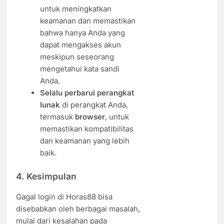
untuk meningkatkan
keamanan dan memastikan
bahwa hanya Anda yang
dapat mengakses akun
meskipun seseorang
mengetahui kata sandi
Anda.
Selalu perbarui perangkat
lunak
di perangkat Anda,
termasuk
browser
, untuk
memastikan kompatibilitas
dan keamanan yang lebih
baik.
4. Kesimpulan
Gagal login di Horas88 bisa
disebabkan oleh berbagai masalah,
mulai dari kesalahan pada