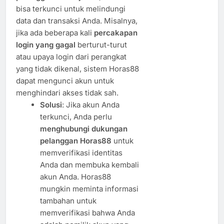
bisa terkunci untuk melindungi
data dan transaksi Anda. Misalnya,
jika ada beberapa kali
percakapan
login yang gagal
berturut-turut
atau upaya login dari perangkat
yang tidak dikenal, sistem Horas88
dapat mengunci akun untuk
menghindari akses tidak sah.
Solusi
: Jika akun Anda
terkunci, Anda perlu
menghubungi dukungan
pelanggan Horas88
untuk
memverifikasi identitas
Anda dan membuka kembali
akun Anda. Horas88
mungkin meminta informasi
tambahan untuk
memverifikasi bahwa Anda