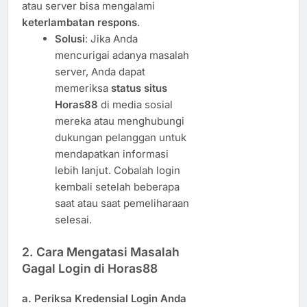
atau server bisa mengalami
keterlambatan respons
.
Solusi
: Jika Anda
mencurigai adanya masalah
server, Anda dapat
memeriksa
status situs
Horas88
di media sosial
mereka atau menghubungi
dukungan pelanggan untuk
mendapatkan informasi
lebih lanjut. Cobalah login
kembali setelah beberapa
saat atau saat pemeliharaan
selesai.
2. Cara Mengatasi Masalah
Gagal Login di Horas88
a.
Periksa Kredensial Login Anda