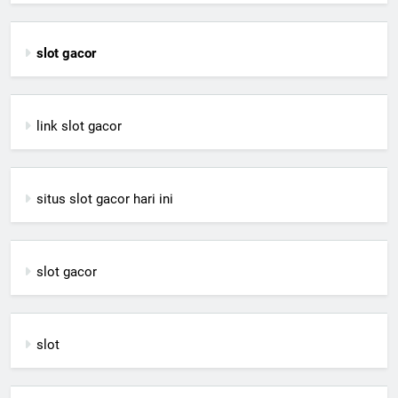
slot gacor
link slot gacor
situs slot gacor hari ini
slot gacor
slot