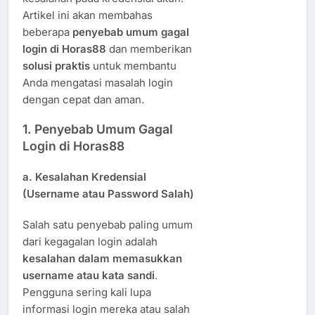
Artikel ini akan membahas
beberapa
penyebab umum gagal
login di Horas88
dan memberikan
solusi praktis
untuk membantu
Anda mengatasi masalah login
dengan cepat dan aman.
1. Penyebab Umum Gagal
Login di Horas88
a.
Kesalahan Kredensial
(Username atau Password Salah)
Salah satu penyebab paling umum
dari kegagalan login adalah
kesalahan dalam memasukkan
username atau kata sandi
.
Pengguna sering kali lupa
informasi login mereka atau salah