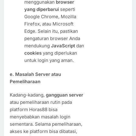
menggunakan
browser
yang diperbarui
seperti
Google Chrome, Mozilla
Firefox, atau Microsoft
Edge. Selain itu, pastikan
pengaturan browser Anda
mendukung
JavaScript
dan
cookies
yang diperlukan
untuk login yang aman.
e.
Masalah Server atau
Pemeliharaan
Kadang-kadang,
gangguan server
atau pemeliharaan rutin pada
platform Horas88 bisa
menyebabkan masalah login
sementara. Selama pemeliharaan,
akses ke platform bisa dibatasi,