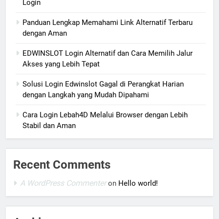
Login
Panduan Lengkap Memahami Link Alternatif Terbaru
dengan Aman
EDWINSLOT Login Alternatif dan Cara Memilih Jalur
Akses yang Lebih Tepat
Solusi Login Edwinslot Gagal di Perangkat Harian
dengan Langkah yang Mudah Dipahami
Cara Login Lebah4D Melalui Browser dengan Lebih
Stabil dan Aman
Recent Comments
A WordPress Commenter
on
Hello world!