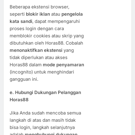
Beberapa ekstensi browser,
seperti
blokir iklan
atau
pengelola
kata sandi
, dapat mempengaruhi
proses login dengan cara
memblokir cookies atau skrip yang
dibutuhkan oleh Horas88. Cobalah
menonaktifkan ekstensi
yang
tidak diperlukan atau akses
Horas88 dalam
mode penyamaran
(incognito) untuk menghindari
gangguan ini.
e.
Hubungi Dukungan Pelanggan
Horas88
Jika Anda sudah mencoba semua
langkah di atas dan masih tidak
bisa login, langkah selanjutnya
adalah
menghubungi dukungan