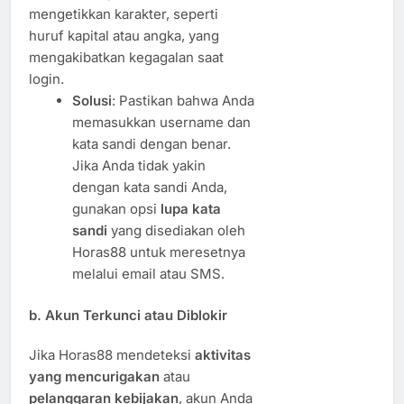
mengetikkan karakter, seperti
huruf kapital atau angka, yang
mengakibatkan kegagalan saat
login.
Solusi
: Pastikan bahwa Anda
memasukkan username dan
kata sandi dengan benar.
Jika Anda tidak yakin
dengan kata sandi Anda,
gunakan opsi
lupa kata
sandi
yang disediakan oleh
Horas88 untuk meresetnya
melalui email atau SMS.
b.
Akun Terkunci atau Diblokir
Jika Horas88 mendeteksi
aktivitas
yang mencurigakan
atau
pelanggaran kebijakan
, akun Anda