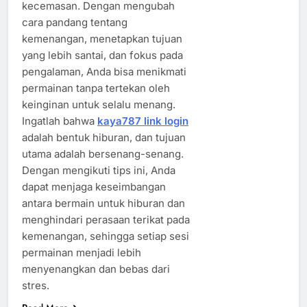
kecemasan. Dengan mengubah
cara pandang tentang
kemenangan, menetapkan tujuan
yang lebih santai, dan fokus pada
pengalaman, Anda bisa menikmati
permainan tanpa tertekan oleh
keinginan untuk selalu menang.
Ingatlah bahwa
kaya787 link login
adalah bentuk hiburan, dan tujuan
utama adalah bersenang-senang.
Dengan mengikuti tips ini, Anda
dapat menjaga keseimbangan
antara bermain untuk hiburan dan
menghindari perasaan terikat pada
kemenangan, sehingga setiap sesi
permainan menjadi lebih
menyenangkan dan bebas dari
stres.