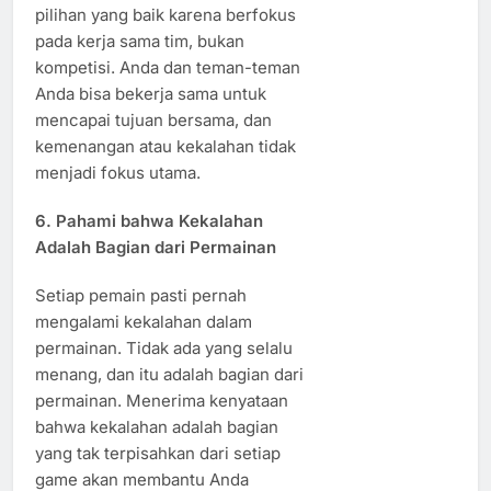
pilihan yang baik karena berfokus
pada kerja sama tim, bukan
kompetisi. Anda dan teman-teman
Anda bisa bekerja sama untuk
mencapai tujuan bersama, dan
kemenangan atau kekalahan tidak
menjadi fokus utama.
6.
Pahami bahwa Kekalahan
Adalah Bagian dari Permainan
Setiap pemain pasti pernah
mengalami kekalahan dalam
permainan. Tidak ada yang selalu
menang, dan itu adalah bagian dari
permainan. Menerima kenyataan
bahwa kekalahan adalah bagian
yang tak terpisahkan dari setiap
game akan membantu Anda