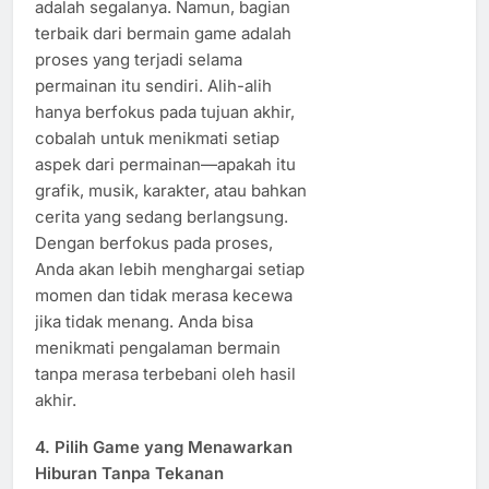
adalah segalanya. Namun, bagian
terbaik dari bermain game adalah
proses yang terjadi selama
permainan itu sendiri. Alih-alih
hanya berfokus pada tujuan akhir,
cobalah untuk menikmati setiap
aspek dari permainan—apakah itu
grafik, musik, karakter, atau bahkan
cerita yang sedang berlangsung.
Dengan berfokus pada proses,
Anda akan lebih menghargai setiap
momen dan tidak merasa kecewa
jika tidak menang. Anda bisa
menikmati pengalaman bermain
tanpa merasa terbebani oleh hasil
akhir.
4.
Pilih Game yang Menawarkan
Hiburan Tanpa Tekanan