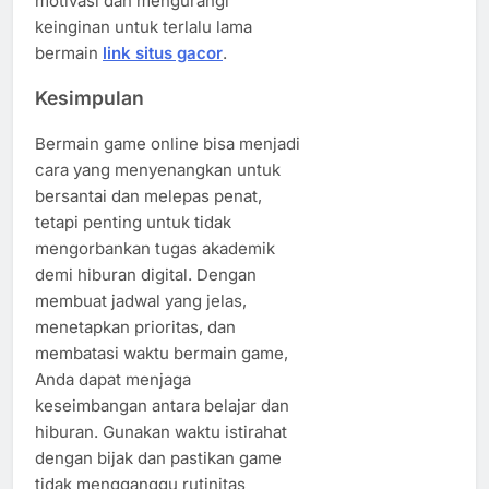
motivasi dan mengurangi
keinginan untuk terlalu lama
bermain
link situs gacor
.
Kesimpulan
Bermain game online bisa menjadi
cara yang menyenangkan untuk
bersantai dan melepas penat,
tetapi penting untuk tidak
mengorbankan tugas akademik
demi hiburan digital. Dengan
membuat jadwal yang jelas,
menetapkan prioritas, dan
membatasi waktu bermain game,
Anda dapat menjaga
keseimbangan antara belajar dan
hiburan. Gunakan waktu istirahat
dengan bijak dan pastikan game
tidak mengganggu rutinitas