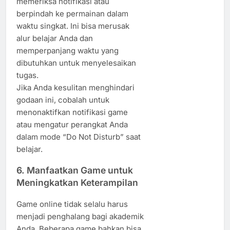
memeriksa notifikasi atau
berpindah ke permainan dalam
waktu singkat. Ini bisa merusak
alur belajar Anda dan
memperpanjang waktu yang
dibutuhkan untuk menyelesaikan
tugas.
Jika Anda kesulitan menghindari
godaan ini, cobalah untuk
menonaktifkan notifikasi game
atau mengatur perangkat Anda
dalam mode “Do Not Disturb” saat
belajar.
6. Manfaatkan Game untuk
Meningkatkan Keterampilan
Game online tidak selalu harus
menjadi penghalang bagi akademik
Anda. Beberapa game bahkan bisa