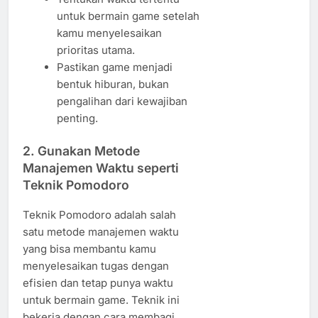
untuk bermain game setelah
kamu menyelesaikan
prioritas utama.
Pastikan game menjadi
bentuk hiburan, bukan
pengalihan dari kewajiban
penting.
2.
Gunakan Metode
Manajemen Waktu seperti
Teknik Pomodoro
Teknik Pomodoro adalah salah
satu metode manajemen waktu
yang bisa membantu kamu
menyelesaikan tugas dengan
efisien dan tetap punya waktu
untuk bermain game. Teknik ini
bekerja dengan cara membagi