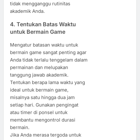
tidak mengganggu rutinitas
akademik Anda.
4. Tentukan Batas Waktu
untuk Bermain Game
Mengatur batasan waktu untuk
bermain game sangat penting agar
Anda tidak terlalu tenggelam dalam
permainan dan melupakan
tanggung jawab akademik.
Tentukan berapa lama waktu yang
ideal untuk bermain game,
misalnya satu hingga dua jam
setiap hari. Gunakan pengingat
atau timer di ponsel untuk
membantu mengontrol durasi
bermain.
Jika Anda merasa tergoda untuk