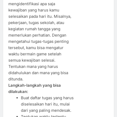
mengidentifikasi apa saja
kewajiban yang harus kamu
selesaikan pada hari itu. Misalnya,
pekerjaan, tugas sekolah, atau
kegiatan rumah tangga yang
memerlukan perhatian. Dengan
mengetahui tugas-tugas penting
tersebut, kamu bisa mengatur
waktu bermain game setelah
semua kewajiban selesai.
Tentukan mana yang harus
didahulukan dan mana yang bisa
ditunda.
Langkah-langkah yang bisa
dilakukan:
Buat daftar tugas yang harus
diselesaikan hari itu, mulai
dari yang paling mendesak.
Tentukan waktu tertentu