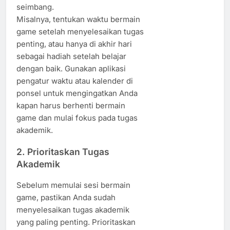
seimbang.
Misalnya, tentukan waktu bermain
game setelah menyelesaikan tugas
penting, atau hanya di akhir hari
sebagai hadiah setelah belajar
dengan baik. Gunakan aplikasi
pengatur waktu atau kalender di
ponsel untuk mengingatkan Anda
kapan harus berhenti bermain
game dan mulai fokus pada tugas
akademik.
2. Prioritaskan Tugas
Akademik
Sebelum memulai sesi bermain
game, pastikan Anda sudah
menyelesaikan tugas akademik
yang paling penting. Prioritaskan