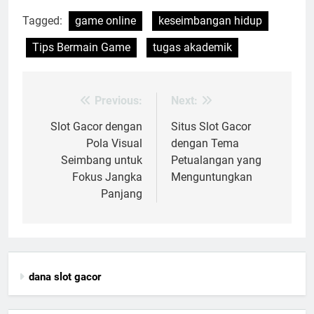
Tagged:
game online
keseimbangan hidup
Tips Bermain Game
tugas akademik
Previous:
Next:
Post
navigation
Slot Gacor dengan
Situs Slot Gacor
Pola Visual
dengan Tema
Seimbang untuk
Petualangan yang
Fokus Jangka
Menguntungkan
Panjang
dana slot gacor