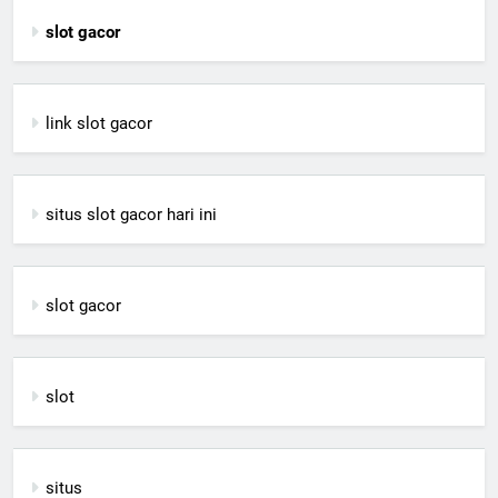
slot gacor
link slot gacor
situs slot gacor hari ini
slot gacor
slot
situs