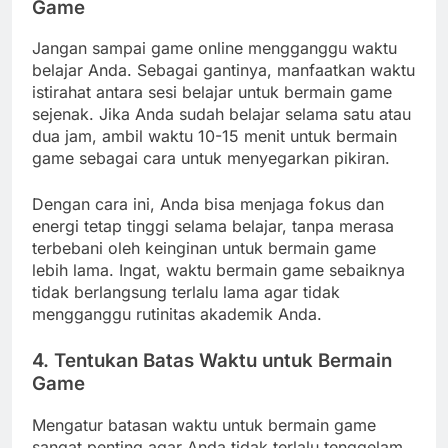
Game
Jangan sampai game online mengganggu waktu
belajar Anda. Sebagai gantinya, manfaatkan waktu
istirahat antara sesi belajar untuk bermain game
sejenak. Jika Anda sudah belajar selama satu atau
dua jam, ambil waktu 10-15 menit untuk bermain
game sebagai cara untuk menyegarkan pikiran.
Dengan cara ini, Anda bisa menjaga fokus dan
energi tetap tinggi selama belajar, tanpa merasa
terbebani oleh keinginan untuk bermain game
lebih lama. Ingat, waktu bermain game sebaiknya
tidak berlangsung terlalu lama agar tidak
mengganggu rutinitas akademik Anda.
4. Tentukan Batas Waktu untuk Bermain
Game
Mengatur batasan waktu untuk bermain game
sangat penting agar Anda tidak terlalu tenggelam