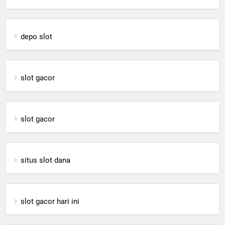
depo slot
slot gacor
slot gacor
situs slot dana
slot gacor hari ini