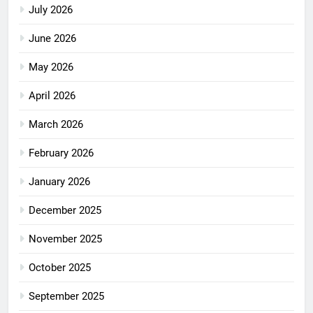
July 2026
June 2026
May 2026
April 2026
March 2026
February 2026
January 2026
December 2025
November 2025
October 2025
September 2025