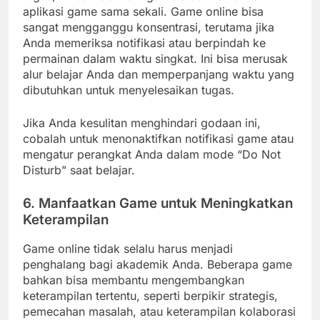
aplikasi game sama sekali. Game online bisa
sangat mengganggu konsentrasi, terutama jika
Anda memeriksa notifikasi atau berpindah ke
permainan dalam waktu singkat. Ini bisa merusak
alur belajar Anda dan memperpanjang waktu yang
dibutuhkan untuk menyelesaikan tugas.
Jika Anda kesulitan menghindari godaan ini,
cobalah untuk menonaktifkan notifikasi game atau
mengatur perangkat Anda dalam mode “Do Not
Disturb” saat belajar.
6. Manfaatkan Game untuk Meningkatkan
Keterampilan
Game online tidak selalu harus menjadi
penghalang bagi akademik Anda. Beberapa game
bahkan bisa membantu mengembangkan
keterampilan tertentu, seperti berpikir strategis,
pemecahan masalah, atau keterampilan kolaborasi