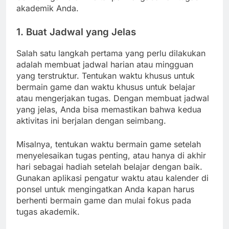
akademik Anda.
1. Buat Jadwal yang Jelas
Salah satu langkah pertama yang perlu dilakukan
adalah membuat jadwal harian atau mingguan
yang terstruktur. Tentukan waktu khusus untuk
bermain game dan waktu khusus untuk belajar
atau mengerjakan tugas. Dengan membuat jadwal
yang jelas, Anda bisa memastikan bahwa kedua
aktivitas ini berjalan dengan seimbang.
Misalnya, tentukan waktu bermain game setelah
menyelesaikan tugas penting, atau hanya di akhir
hari sebagai hadiah setelah belajar dengan baik.
Gunakan aplikasi pengatur waktu atau kalender di
ponsel untuk mengingatkan Anda kapan harus
berhenti bermain game dan mulai fokus pada
tugas akademik.