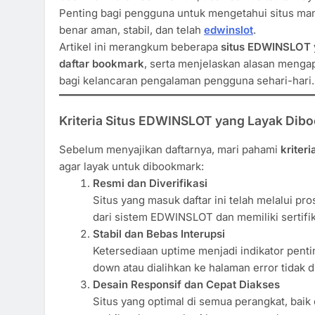
Penting bagi pengguna untuk mengetahui situs man
benar aman, stabil, dan telah
edwinslot
.
Artikel ini merangkum beberapa
situs EDWINSLOT 
daftar bookmark
, serta menjelaskan alasan menga
bagi kelancaran pengalaman pengguna sehari-hari.
Kriteria Situs EDWINSLOT yang Layak Dib
Sebelum menyajikan daftarnya, mari pahami
kriter
agar layak untuk dibookmark:
Resmi dan Diverifikasi
Situs yang masuk daftar ini telah melalui pros
dari sistem EDWINSLOT dan memiliki sertifik
Stabil dan Bebas Interupsi
Ketersediaan uptime menjadi indikator penti
down atau dialihkan ke halaman error tidak d
Desain Responsif dan Cepat Diakses
Situs yang optimal di semua perangkat, bai