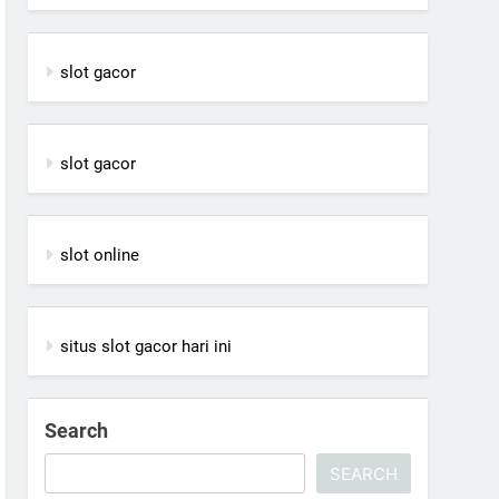
slot gacor
slot gacor
slot online
situs slot gacor hari ini
Search
SEARCH