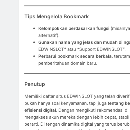
Tips Mengelola Bookmark
Kelompokkan berdasarkan fungsi
(misalnya
alternatif).
Gunakan nama yang jelas dan mudah diing
EDWINSLOT” atau “Support EDWINSLOT”.
Perbarui bookmark secara berkala
, terutam
pemberitahuan domain baru.
Penutup
Memiliki daftar situs EDWINSLOT yang telah diveri
bukan hanya soal kenyamanan, tapi juga
tentang k
efisiensi digital
. Dengan mengikuti rekomendasi di 
mengakses akun mereka dengan lebih cepat, stabil
berarti. Di tengah dinamika digital yang terus berub