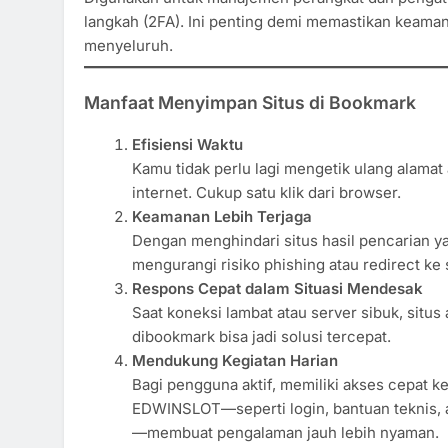
langkah (2FA). Ini penting demi memastikan keama
menyeluruh.
Manfaat Menyimpan Situs di Bookmark
Efisiensi Waktu
Kamu tidak perlu lagi mengetik ulang alamat 
internet. Cukup satu klik dari browser.
Keamanan Lebih Terjaga
Dengan menghindari situs hasil pencarian ya
mengurangi risiko phishing atau redirect ke s
Respons Cepat dalam Situasi Mendesak
Saat koneksi lambat atau server sibuk, situs 
dibookmark bisa jadi solusi tercepat.
Mendukung Kegiatan Harian
Bagi pengguna aktif, memiliki akses cepat k
EDWINSLOT—seperti login, bantuan teknis, 
—membuat pengalaman jauh lebih nyaman.