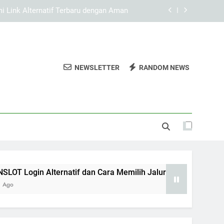
Link Alternatif Terbaru dengan Aman
 Memilih Jalur Akses yang Lebih Tepat
n dengan Langkah yang Mudah Dipahami
NEWSLETTER
RANDOM NEWS
nk Tidak Resmi Seputar TIARA4D Login
Link Alternatif Terbaru dengan Aman
 Memilih Jalur Akses yang Lebih Tepat
n dengan Langkah yang Mudah Dipahami
gin Alternatif dan Cara Memilih Jalur Akses yang Lebih Tepa