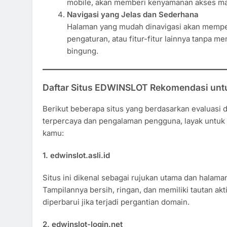
mobile, akan memberi kenyamanan akses ma
Navigasi yang Jelas dan Sederhana
Halaman yang mudah dinavigasi akan memper
pengaturan, atau fitur-fitur lainnya tanpa 
bingung.
Daftar Situs EDWINSLOT Rekomendasi un
Berikut beberapa situs yang berdasarkan evaluasi 
terpercaya dan pengalaman pengguna, layak untu
kamu:
1.
edwinslot.asli.id
Situs ini dikenal sebagai rujukan utama dan halama
Tampilannya bersih, ringan, dan memiliki tautan akti
diperbarui jika terjadi pergantian domain.
2.
edwinslot-login.net