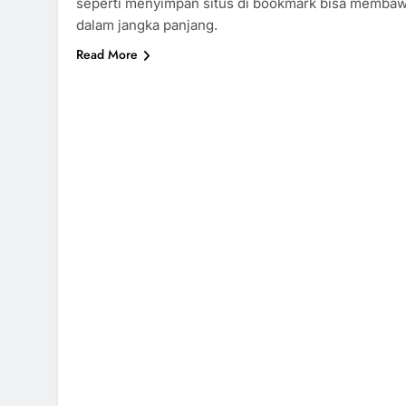
seperti menyimpan situs di bookmark bisa membaw
dalam jangka panjang.
Read More