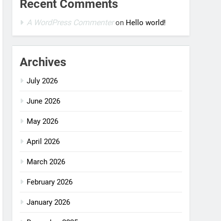
Recent Comments
A WordPress Commenter
on
Hello world!
Archives
July 2026
June 2026
May 2026
April 2026
March 2026
February 2026
January 2026