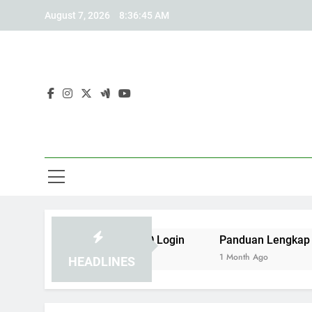
Skip
August 7, 2026
8:36:46 AM
to
content
Hor
Temukan In
Resmi Seputar TIARA4D Login
Panduan Lengkap Memaham
1 Month Ago
HEADLINES