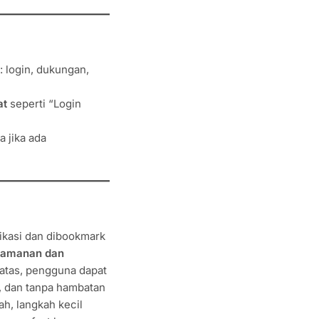
: login, dukungan,
at
seperti “Login
a jika ada
fikasi dan dibookmark
eamanan dan
atas, pengguna dapat
, dan tanpa hambatan
ah, langkah kecil