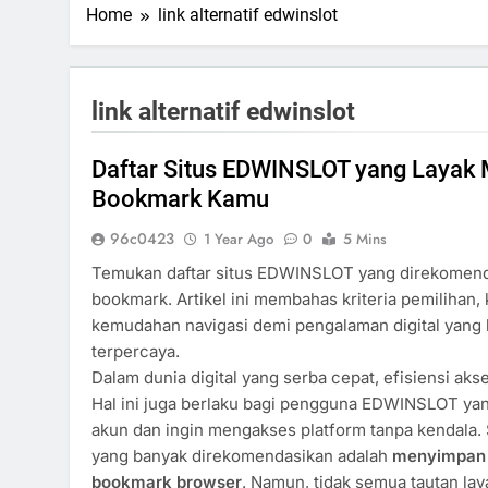
Home
link alternatif edwinslot
link alternatif edwinslot
Daftar Situs EDWINSLOT yang Layak
Bookmark Kamu
96c0423
1 Year Ago
0
5 Mins
Temukan daftar situs EDWINSLOT yang direkomen
bookmark. Artikel ini membahas kriteria pemilihan
kemudahan navigasi demi pengalaman digital yang l
terpercaya.
Dalam dunia digital yang serba cepat, efisiensi akse
Hal ini juga berlaku bagi pengguna EDWINSLOT yan
akun dan ingin mengakses platform tanpa kendala. S
yang banyak direkomendasikan adalah
menyimpan s
bookmark browser
. Namun, tidak semua tautan lay