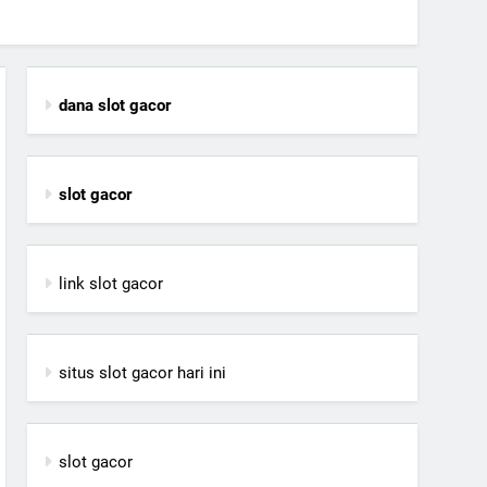
dana slot gacor
slot gacor
link slot gacor
situs slot gacor hari ini
slot gacor