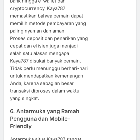
bank hingga e-wallet dan
cryptocurrency, Kaya787
memastikan bahwa pemain dapat
memilih metode pembayaran yang
paling nyaman dan aman.
Proses deposit dan penarikan yang
cepat dan efisien juga menjadi
salah satu alasan mengapa
Kaya787 disukai banyak pemain.
Tidak perlu menunggu berhari-hari
untuk mendapatkan kemenangan
Anda, karena sebagian besar
transaksi diproses dalam waktu
yang singkat.
6.
Antarmuka yang Ramah
Pengguna dan Mobile-
Friendly
Antarmuka situs Kaya787 sangat