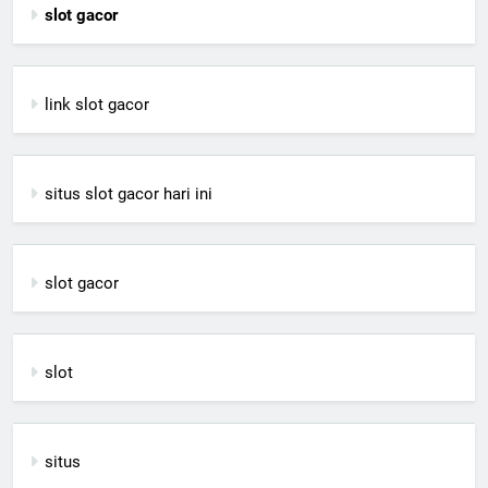
slot gacor
link slot gacor
situs slot gacor hari ini
slot gacor
slot
situs