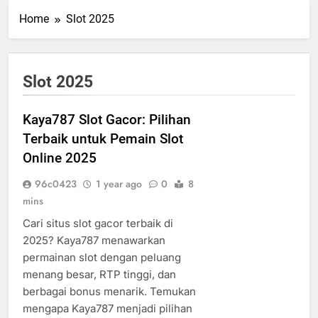
Home
Slot 2025
Slot 2025
Kaya787 Slot Gacor: Pilihan
Terbaik untuk Pemain Slot
Online 2025
96c0423
1 year ago
0
8
mins
Cari situs slot gacor terbaik di
2025? Kaya787 menawarkan
permainan slot dengan peluang
menang besar, RTP tinggi, dan
berbagai bonus menarik. Temukan
mengapa Kaya787 menjadi pilihan