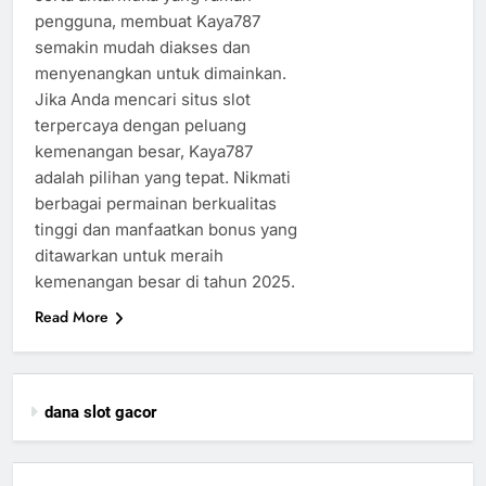
pengguna, membuat Kaya787
semakin mudah diakses dan
menyenangkan untuk dimainkan.
Jika Anda mencari situs slot
terpercaya dengan peluang
kemenangan besar, Kaya787
adalah pilihan yang tepat. Nikmati
berbagai permainan berkualitas
tinggi dan manfaatkan bonus yang
ditawarkan untuk meraih
kemenangan besar di tahun 2025.
Read More
dana slot gacor