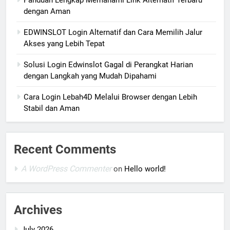
dengan Aman
EDWINSLOT Login Alternatif dan Cara Memilih Jalur
Akses yang Lebih Tepat
Solusi Login Edwinslot Gagal di Perangkat Harian
dengan Langkah yang Mudah Dipahami
Cara Login Lebah4D Melalui Browser dengan Lebih
Stabil dan Aman
Recent Comments
A WordPress Commenter
on
Hello world!
Archives
July 2026