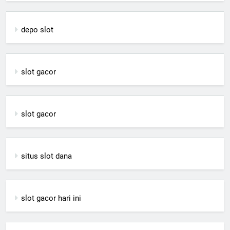
depo slot
slot gacor
slot gacor
situs slot dana
slot gacor hari ini