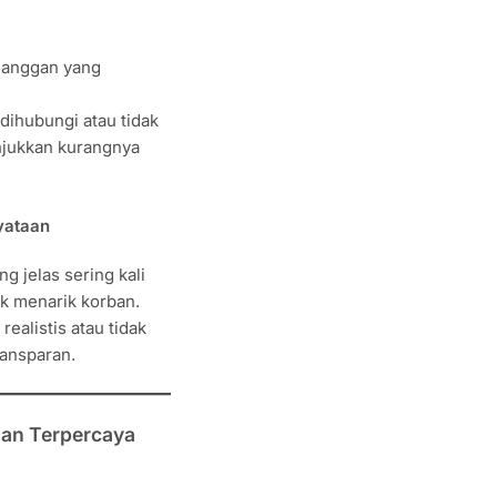
langgan yang
dihubungi atau tidak
njukkan kurangnya
yataan
g jelas sering kali
uk menarik korban.
ealistis atau tidak
ransparan.
dan Terpercaya