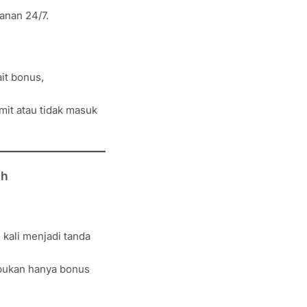
anan 24/7.
it bonus,
mit atau tidak masuk
ah
 kali menjadi tanda
 bukan hanya bonus