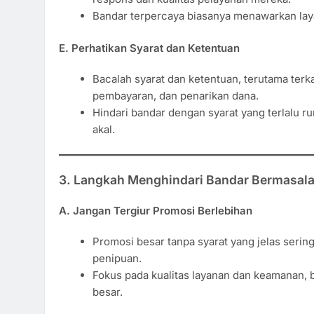
Bandar terpercaya biasanya menawarkan lay
E. Perhatikan Syarat dan Ketentuan
Bacalah syarat dan ketentuan, terutama terka
pembayaran, dan penarikan dana.
Hindari bandar dengan syarat yang terlalu ru
akal.
3.
Langkah Menghindari Bandar Bermasal
A. Jangan Tergiur Promosi Berlebihan
Promosi besar tanpa syarat yang jelas sering
penipuan.
Fokus pada kualitas layanan dan keamanan,
besar.