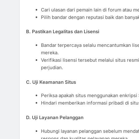
Cari ulasan dari pemain lain di forum atau me
Pilih bandar dengan reputasi baik dan banyak 
B. Pastikan Legalitas dan Lisensi
Bandar terpercaya selalu mencantumkan lise
mereka.
Verifikasi lisensi tersebut melalui situs re
perjudian.
C. Uji Keamanan Situs
Periksa apakah situs menggunakan enkripsi 
Hindari memberikan informasi pribadi di sit
D. Uji Layanan Pelanggan
Hubungi layanan pelanggan sebelum mendaft
respons dan kualitas pelayanan mereka.