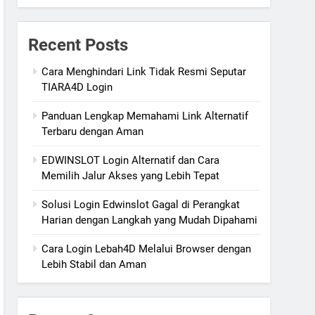
Recent Posts
Cara Menghindari Link Tidak Resmi Seputar
TIARA4D Login
Panduan Lengkap Memahami Link Alternatif
Terbaru dengan Aman
EDWINSLOT Login Alternatif dan Cara
Memilih Jalur Akses yang Lebih Tepat
Solusi Login Edwinslot Gagal di Perangkat
Harian dengan Langkah yang Mudah Dipahami
Cara Login Lebah4D Melalui Browser dengan
Lebih Stabil dan Aman