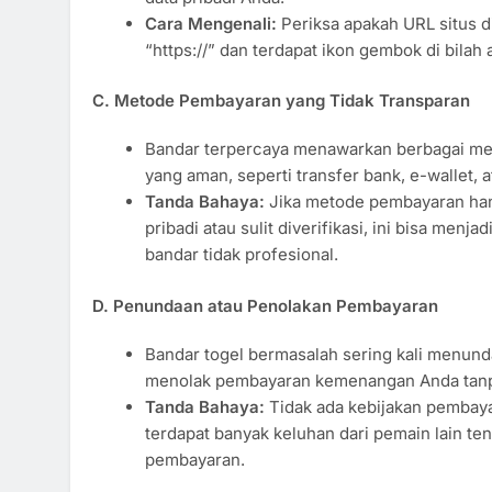
Cara Mengenali:
Periksa apakah URL situs d
“https://” dan terdapat ikon gembok di bilah
C. Metode Pembayaran yang Tidak Transparan
Bandar terpercaya menawarkan berbagai m
yang aman, seperti transfer bank, e-wallet, 
Tanda Bahaya:
Jika metode pembayaran han
pribadi atau sulit diverifikasi, ini bisa menja
bandar tidak profesional.
D. Penundaan atau Penolakan Pembayaran
Bandar togel bermasalah sering kali menund
menolak pembayaran kemenangan Anda tanpa
Tanda Bahaya:
Tidak ada kebijakan pembayar
terdapat banyak keluhan dari pemain lain te
pembayaran.