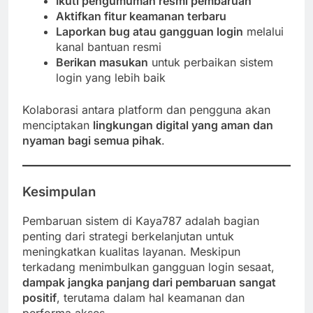
Ikuti pengumuman resmi pembaruan
Aktifkan fitur keamanan terbaru
Laporkan bug atau gangguan login
melalui
kanal bantuan resmi
Berikan masukan
untuk perbaikan sistem
login yang lebih baik
Kolaborasi antara platform dan pengguna akan
menciptakan
lingkungan digital yang aman dan
nyaman bagi semua pihak
.
Kesimpulan
Pembaruan sistem di Kaya787 adalah bagian
penting dari strategi berkelanjutan untuk
meningkatkan kualitas layanan. Meskipun
terkadang menimbulkan gangguan login sesaat,
dampak jangka panjang dari pembaruan sangat
positif
, terutama dalam hal keamanan dan
performa akses.