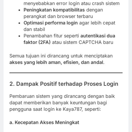
menyebabkan error login atau crash sistem
Peningkatan kompatibilitas
dengan
perangkat dan browser terbaru
Optimasi performa login
agar lebih cepat
dan stabil
Penambahan fitur seperti
autentikasi dua
faktor (2FA)
atau sistem CAPTCHA baru
Semua tujuan ini dirancang untuk menciptakan
akses yang lebih aman, efisien, dan andal
.
2. Dampak Positif terhadap Proses Login
Pembaruan sistem yang dirancang dengan baik
dapat memberikan banyak keuntungan bagi
pengguna saat login ke Kaya787, seperti:
a.
Kecepatan Akses Meningkat