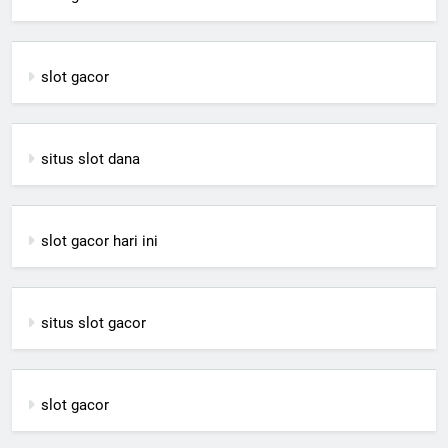
slot gacor
situs slot dana
slot gacor hari ini
situs slot gacor
slot gacor