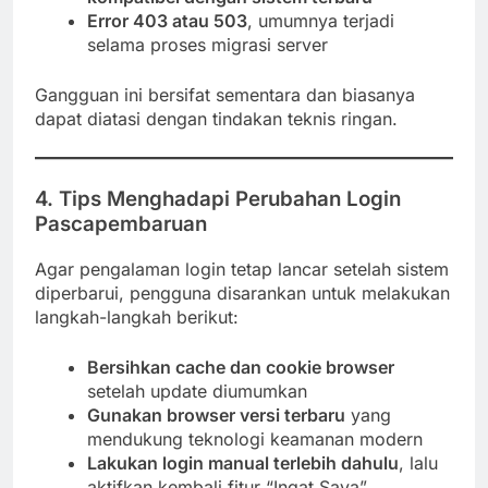
Error 403 atau 503
, umumnya terjadi
selama proses migrasi server
Gangguan ini bersifat sementara dan biasanya
dapat diatasi dengan tindakan teknis ringan.
4. Tips Menghadapi Perubahan Login
Pascapembaruan
Agar pengalaman login tetap lancar setelah sistem
diperbarui, pengguna disarankan untuk melakukan
langkah-langkah berikut:
Bersihkan cache dan cookie browser
setelah update diumumkan
Gunakan browser versi terbaru
yang
mendukung teknologi keamanan modern
Lakukan login manual terlebih dahulu
, lalu
aktifkan kembali fitur “Ingat Saya”