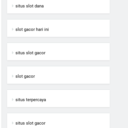
situs slot dana
slot gacor hari ini
situs slot gacor
slot gacor
situs terpercaya
situs slot gacor