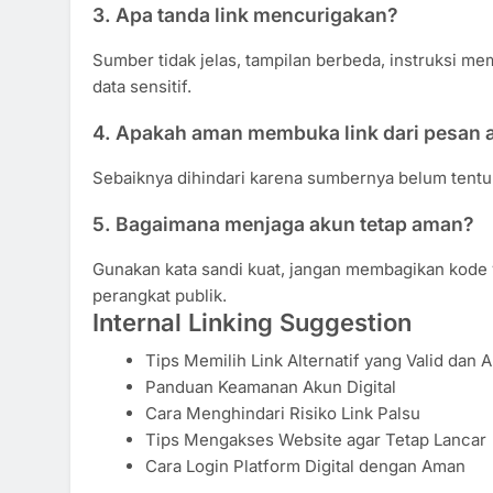
3. Apa tanda link mencurigakan?
Sumber tidak jelas, tampilan berbeda, instruksi m
data sensitif.
4. Apakah aman membuka link dari pesan 
Sebaiknya dihindari karena sumbernya belum tentu
5. Bagaimana menjaga akun tetap aman?
Gunakan kata sandi kuat, jangan membagikan kode ve
perangkat publik.
Internal Linking Suggestion
Tips Memilih Link Alternatif yang Valid dan 
Panduan Keamanan Akun Digital
Cara Menghindari Risiko Link Palsu
Tips Mengakses Website agar Tetap Lancar
Cara Login Platform Digital dengan Aman