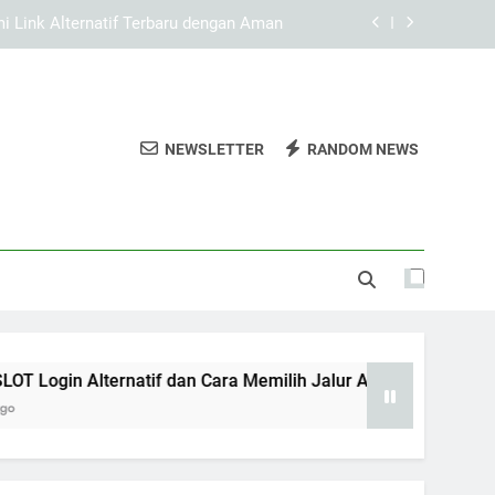
Link Alternatif Terbaru dengan Aman
 Memilih Jalur Akses yang Lebih Tepat
n dengan Langkah yang Mudah Dipahami
NEWSLETTER
RANDOM NEWS
nk Tidak Resmi Seputar TIARA4D Login
Link Alternatif Terbaru dengan Aman
 Memilih Jalur Akses yang Lebih Tepat
n dengan Langkah yang Mudah Dipahami
ternatif dan Cara Memilih Jalur Akses yang Lebih Tepat