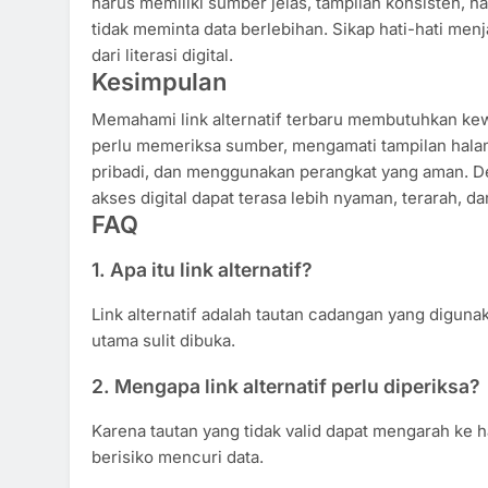
harus memiliki sumber jelas, tampilan konsisten, n
tidak meminta data berlebihan. Sikap hati-hati menj
dari literasi digital.
Kesimpulan
Memahami link alternatif terbaru membutuhkan k
perlu memeriksa sumber, mengamati tampilan hala
pribadi, dan menggunakan perangkat yang aman. De
akses digital dapat terasa lebih nyaman, terarah, da
FAQ
1. Apa itu link alternatif?
Link alternatif adalah tautan cadangan yang diguna
utama sulit dibuka.
2. Mengapa link alternatif perlu diperiksa?
Karena tautan yang tidak valid dapat mengarah ke 
berisiko mencuri data.