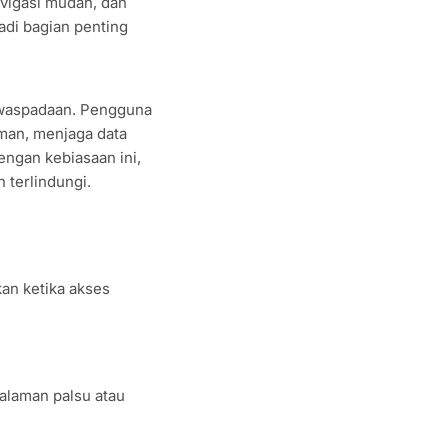
avigasi mudah, dan
adi bagian penting
ewaspadaan. Pengguna
man, menjaga data
ngan kebiasaan ini,
n terlindungi.
kan ketika akses
halaman palsu atau