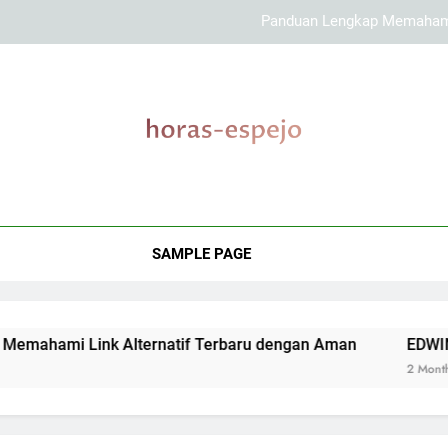
Panduan Lengkap Memahami 
EDWINSLOT Login Alternatif dan Cara
Solusi Login Edwinslot Gagal di Perangkat Haria
Cara Menghindari Li
as Espejo
Panduan Lengkap Memahami 
spirasi Numerologi Dan Spiritual Di Horas Espejo.
EDWINSLOT Login Alternatif dan Cara
SAMPLE PAGE
Solusi Login Edwinslot Gagal di Perangkat Haria
Link Alternatif Terbaru dengan Aman
EDWINSLOT Login
2 Months Ago