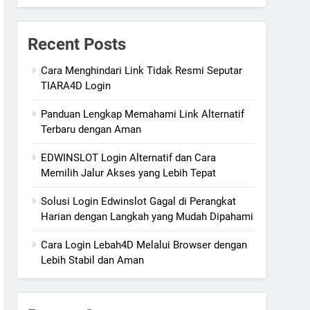
Recent Posts
Cara Menghindari Link Tidak Resmi Seputar
TIARA4D Login
Panduan Lengkap Memahami Link Alternatif
Terbaru dengan Aman
EDWINSLOT Login Alternatif dan Cara
Memilih Jalur Akses yang Lebih Tepat
Solusi Login Edwinslot Gagal di Perangkat
Harian dengan Langkah yang Mudah Dipahami
Cara Login Lebah4D Melalui Browser dengan
Lebih Stabil dan Aman