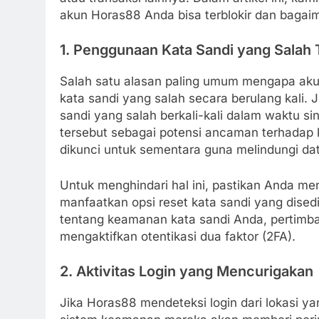
akun Horas88 Anda bisa terblokir dan baga
1. Penggunaan Kata Sandi yang Salah T
Salah satu alasan paling umum mengapa aku
kata sandi yang salah secara berulang kali
sandi yang salah berkali-kali dalam waktu si
tersebut sebagai potensi ancaman terhadap
dikunci untuk sementara guna melindungi dat
Untuk menghindari hal ini, pastikan Anda men
manfaatkan opsi reset kata sandi yang dise
tentang keamanan kata sandi Anda, pertimb
mengaktifkan otentikasi dua faktor (2FA).
2. Aktivitas Login yang Mencurigakan
Jika Horas88 mendeteksi login dari lokasi yan