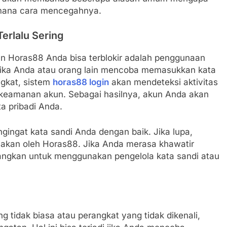
imana cara mencegahnya.
erlalu Sering
n Horas88 Anda bisa terblokir adalah penggunaan
. Jika Anda atau orang lain mencoba memasukkan kata
ngkat, sistem
horas88 login
akan mendeteksi aktivitas
 keamanan akun. Sebagai hasilnya, akun Anda akan
a pribadi Anda.
gingat kata sandi Anda dengan baik. Jika lupa,
diakan oleh Horas88. Jika Anda merasa khawatir
angkan untuk menggunakan pengelola kata sandi atau
g tidak biasa atau perangkat yang tidak dikenali,