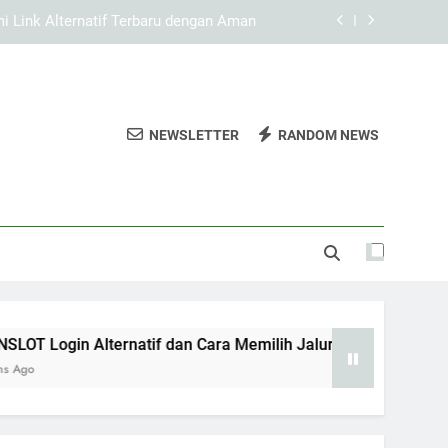
Link Alternatif Terbaru dengan Aman
 Memilih Jalur Akses yang Lebih Tepat
n dengan Langkah yang Mudah Dipahami
NEWSLETTER
RANDOM NEWS
nk Tidak Resmi Seputar TIARA4D Login
Link Alternatif Terbaru dengan Aman
 Memilih Jalur Akses yang Lebih Tepat
n dengan Langkah yang Mudah Dipahami
 Alternatif dan Cara Memilih Jalur Akses yang Lebih Tepat