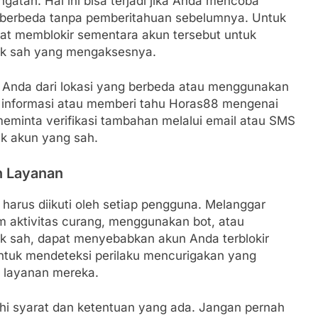
atan. Hal ini bisa terjadi jika Anda mencoba
 berbeda tanpa pemberitahuan sebelumnya. Untuk
t memblokir sementara akun tersebut untuk
ak sah yang mengaksesnya.
Anda dari lokasi yang berbeda atau menggunakan
i informasi atau memberi tahu Horas88 mengenai
meminta verifikasi tambahan melalui email atau SMS
k akun yang sah.
n Layanan
harus diikuti oleh setiap pengguna. Melanggar
lam aktivitas curang, menggunakan bot, atau
k sah, dapat menyebabkan akun Anda terblokir
ntuk mendeteksi perilaku mencurigakan yang
n layanan mereka.
i syarat dan ketentuan yang ada. Jangan pernah