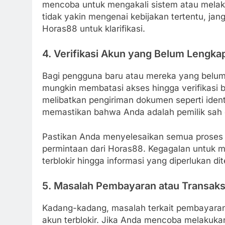
mencoba untuk mengakali sistem atau melaku
tidak yakin mengenai kebijakan tertentu, j
Horas88 untuk klarifikasi.
4. Verifikasi Akun yang Belum Lengka
Bagi pengguna baru atau mereka yang belum 
mungkin membatasi akses hingga verifikasi be
melibatkan pengiriman dokumen seperti identit
memastikan bahwa Anda adalah pemilik sah d
Pastikan Anda menyelesaikan semua proses v
permintaan dari Horas88. Kegagalan untuk m
terblokir hingga informasi yang diperlukan dit
5. Masalah Pembayaran atau Transaks
Kadang-kadang, masalah terkait pembayaran 
akun terblokir. Jika Anda mencoba melakuka