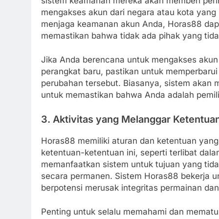
sistem keamanan mereka akan memberi pering
mengakses akun dari negara atau kota yang
menjaga keamanan akun Anda, Horas88 dapa
memastikan bahwa tidak ada pihak yang tid
Jika Anda berencana untuk mengakses akun 
perangkat baru, pastikan untuk memperbaru
perubahan tersebut. Biasanya, sistem akan 
untuk memastikan bahwa Anda adalah pemili
3. Aktivitas yang Melanggar Ketentua
Horas88 memiliki aturan dan ketentuan yang 
ketentuan-ketentuan ini, seperti terlibat da
memanfaatkan sistem untuk tujuan yang tida
secara permanen. Sistem Horas88 bekerja u
berpotensi merusak integritas permainan da
Penting untuk selalu memahami dan mematuh