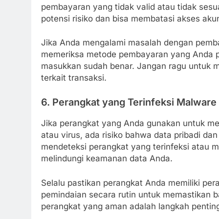
pembayaran yang tidak valid atau tidak ses
potensi risiko dan bisa membatasi akses a
Jika Anda mengalami masalah dengan pembay
memeriksa metode pembayaran yang Anda pil
masukkan sudah benar. Jangan ragu untuk m
terkait transaksi.
6. Perangkat yang Terinfeksi Malware 
Jika perangkat yang Anda gunakan untuk me
atau virus, ada risiko bahwa data pribadi dan
mendeteksi perangkat yang terinfeksi atau m
melindungi keamanan data Anda.
Selalu pastikan perangkat Anda memiliki pe
pemindaian secara rutin untuk memastikan 
perangkat yang aman adalah langkah penting