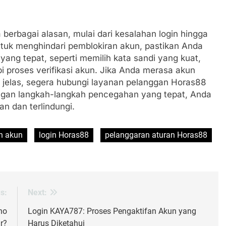
berbagai alasan, mulai dari kesalahan login hingga
tuk menghindari pemblokiran akun, pastikan Anda
ang tepat, seperti memilih kata sandi yang kuat,
 proses verifikasi akun. Jika Anda merasa akun
ak jelas, segera hubungi layanan pelanggan Horas88
engan langkah-langkah pencegahan yang tepat, Anda
n dan terlindungi.
n akun
login Horas88
pelanggaran aturan Horas88
s:
Next:
no
Login KAYA787: Proses Pengaktifan Akun yang
r?
Harus Diketahui