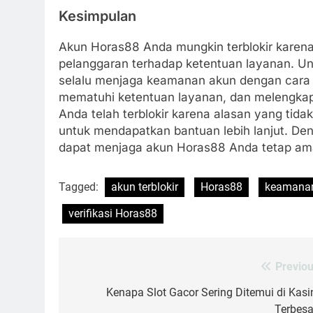
Kesimpulan
Akun Horas88 Anda mungkin terblokir karena 
pelanggaran terhadap ketentuan layanan. Un
selalu menjaga keamanan akun dengan cara y
mematuhi ketentuan layanan, dan melengkapi
Anda telah terblokir karena alasan yang tid
untuk mendapatkan bantuan lebih lanjut. D
dapat menjaga akun Horas88 Anda tetap ama
Tagged:
akun terblokir
Horas88
keamana
verifikasi Horas88
Previou
Post
navigation
Kenapa Slot Gacor Sering Ditemui di Kasi
Terbesa